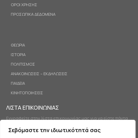
ΟΡΟΙ ΧΡΗΣΗΣ
ΠΡΟΣΩΠΙΚΑ ΔΕΔΟΜΕΝΑ
ΘΕΩΡΙΑ
ΙΣΤΟΡΙΑ
ΠΟΛΙΤΙΣΜΟΣ
ΑΝΑΚΟΙΝΩΣΕΙΣ – ΕΚΔΗΛΩΣΕΙΣ
ΠΑΙΔΕΙΑ
ΚΙΝΗΤΟΠΟΙΗΣΕΙΣ
ΛΙΣΤΑ ΕΠΙΚΟΙΝΩΝΙΑΣ
Εγγραφείτε στην λίστα επικοινωνίας μας για να είστε πάντα
ενημερωμένοι.
Σεβόμαστε την ιδιωτικότητά σας