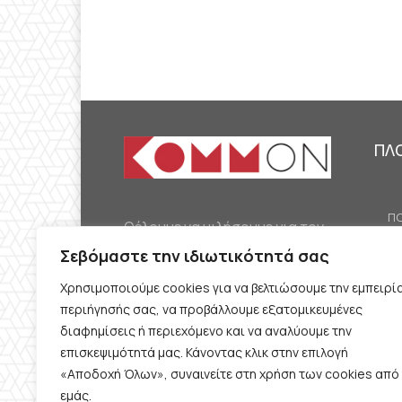
ΠΛ
ΠΟ
Θέλουμε να μιλήσουμε για τον
ΟΙ
κομμουνισμό της εποχής μας,
Σεβόμαστε την ιδιωτικότητά σας
ΕΡ
την αναγκαία αλλά όχι
Χρησιμοποιούμε cookies για να βελτιώσουμε την εμπειρί
ΔΙ
δεδομένη προοπτική.
περιήγησής σας, να προβάλλουμε εξατομικευμένες
Θέλουμε να μιλήσουμε
ΚΟ
διαφημίσεις ή περιεχόμενο και να αναλύουμε την
ταυτόχρονα για την
επισκεψιμότητά μας. Κάνοντας κλικ στην επιλογή
ΠΡ
«Αποδοχή Όλων», συναινείτε στη χρήση των cookies από
καθημερινή επιβίωση και τον
εμάς.
ΟΡ