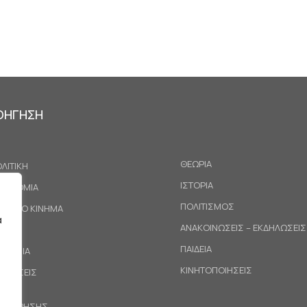
ΟΗΓΗΣΗ
ΘΕΩΡΙΑ
ΛΙΤΙΚΗ
ΙΣΤΟΡΙΑ
ΚΟΝΟΜΙΑ
ΠΟΛΙΤΙΣΜΟΣ
ΓΑΤΙΚΟ ΚΙΝΗΜΑ
α
ΑΝΑΚΟΙΝΩΣΕΙΣ – ΕΚΔΗΛΩΣΕΙΣ
ΕΘΝΗ
ΠΑΙΔΕΙΑ
ΙΝΩΝΙΑ
ΚΙΝΗΤΟΠΟΙΗΣΕΙΣ
ΟΤΑΣΕΙΣ
ΟΙ ΧΡΗΣΗΣ