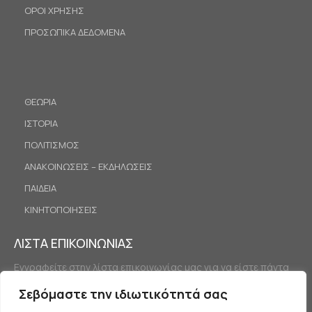
ΟΡΟΙ ΧΡΗΣΗΣ
ΠΡΟΣΩΠΙΚΑ ΔΕΔΟΜΕΝΑ
ΘΕΩΡΙΑ
ΙΣΤΟΡΙΑ
ΠΟΛΙΤΙΣΜΟΣ
ΑΝΑΚΟΙΝΩΣΕΙΣ – ΕΚΔΗΛΩΣΕΙΣ
ΠΑΙΔΕΙΑ
ΚΙΝΗΤΟΠΟΙΗΣΕΙΣ
ΛΙΣΤΑ ΕΠΙΚΟΙΝΩΝΙΑΣ
Εγγραφείτε στην λίστα επικοινωνίας μας για να είστε πάντα
ενημερωμένοι.
Σεβόμαστε την ιδιωτικότητά σας