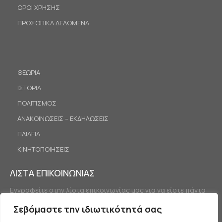
ΟΡΟΙ ΧΡΗΣΗΣ
ΠΡΟΣΩΠΙΚΑ ΔΕΔΟΜΕΝΑ
ΘΕΩΡΙΑ
ΙΣΤΟΡΙΑ
ΠΟΛΙΤΙΣΜΟΣ
ΑΝΑΚΟΙΝΩΣΕΙΣ – ΕΚΔΗΛΩΣΕΙΣ
ΠΑΙΔΕΙΑ
ΚΙΝΗΤΟΠΟΙΗΣΕΙΣ
ΛΙΣΤΑ ΕΠΙΚΟΙΝΩΝΙΑΣ
Εγγραφείτε στην λίστα επικοινωνίας μας για να είστε πάντα
ενημερωμένοι.
Σεβόμαστε την ιδιωτικότητά σας