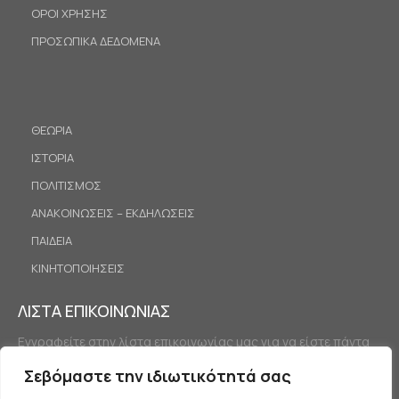
ΟΡΟΙ ΧΡΗΣΗΣ
ΠΡΟΣΩΠΙΚΑ ΔΕΔΟΜΕΝΑ
ΘΕΩΡΙΑ
ΙΣΤΟΡΙΑ
ΠΟΛΙΤΙΣΜΟΣ
ΑΝΑΚΟΙΝΩΣΕΙΣ – ΕΚΔΗΛΩΣΕΙΣ
ΠΑΙΔΕΙΑ
ΚΙΝΗΤΟΠΟΙΗΣΕΙΣ
ΛΙΣΤΑ ΕΠΙΚΟΙΝΩΝΙΑΣ
Εγγραφείτε στην λίστα επικοινωνίας μας για να είστε πάντα
ενημερωμένοι.
Σεβόμαστε την ιδιωτικότητά σας