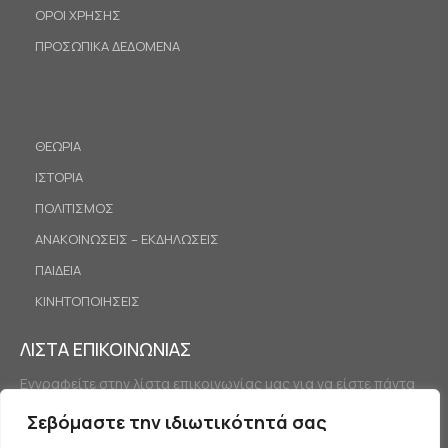
ΟΡΟΙ ΧΡΗΣΗΣ
ΠΡΟΣΩΠΙΚΑ ΔΕΔΟΜΕΝΑ
ΘΕΩΡΙΑ
ΙΣΤΟΡΙΑ
ΠΟΛΙΤΙΣΜΟΣ
ΑΝΑΚΟΙΝΩΣΕΙΣ – ΕΚΔΗΛΩΣΕΙΣ
ΠΑΙΔΕΙΑ
ΚΙΝΗΤΟΠΟΙΗΣΕΙΣ
ΛΙΣΤΑ ΕΠΙΚΟΙΝΩΝΙΑΣ
Εγγραφείτε στην λίστα επικοινωνίας μας για να είστε πάντα
ενημερωμένοι.
Σεβόμαστε την ιδιωτικότητά σας