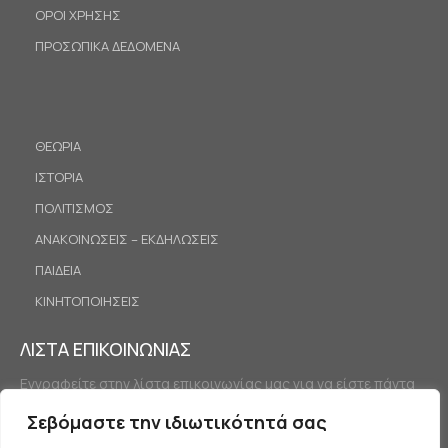
ΟΡΟΙ ΧΡΗΣΗΣ
ΠΡΟΣΩΠΙΚΑ ΔΕΔΟΜΕΝΑ
ΘΕΩΡΙΑ
ΙΣΤΟΡΙΑ
ΠΟΛΙΤΙΣΜΟΣ
ΑΝΑΚΟΙΝΩΣΕΙΣ – ΕΚΔΗΛΩΣΕΙΣ
ΠΑΙΔΕΙΑ
ΚΙΝΗΤΟΠΟΙΗΣΕΙΣ
ΛΙΣΤΑ ΕΠΙΚΟΙΝΩΝΙΑΣ
Εγγραφείτε στην λίστα επικοινωνίας μας για να είστε πάντα
ενημερωμένοι.
Σεβόμαστε την ιδιωτικότητά σας