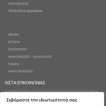
ΟΡΟΙ ΧΡΗΣΗΣ
ΠΡΟΣΩΠΙΚΑ ΔΕΔΟΜΕΝΑ
ΘΕΩΡΙΑ
ΙΣΤΟΡΙΑ
ΠΟΛΙΤΙΣΜΟΣ
ΑΝΑΚΟΙΝΩΣΕΙΣ – ΕΚΔΗΛΩΣΕΙΣ
ΠΑΙΔΕΙΑ
ΚΙΝΗΤΟΠΟΙΗΣΕΙΣ
ΛΙΣΤΑ ΕΠΙΚΟΙΝΩΝΙΑΣ
Εγγραφείτε στην λίστα επικοινωνίας μας για να είστε πάντα
ενημερωμένοι.
Σεβόμαστε την ιδιωτικότητά σας