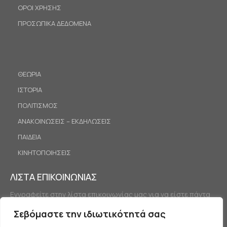
ΟΡΟΙ ΧΡΗΣΗΣ
ΠΡΟΣΩΠΙΚΑ ΔΕΔΟΜΕΝΑ
ΘΕΩΡΙΑ
ΙΣΤΟΡΙΑ
ΠΟΛΙΤΙΣΜΟΣ
ΑΝΑΚΟΙΝΩΣΕΙΣ – ΕΚΔΗΛΩΣΕΙΣ
ΠΑΙΔΕΙΑ
ΚΙΝΗΤΟΠΟΙΗΣΕΙΣ
ΛΙΣΤΑ ΕΠΙΚΟΙΝΩΝΙΑΣ
Εγγραφείτε στην λίστα επικοινωνίας μας για να είστε πάντα
ενημερωμένοι.
Σεβόμαστε την ιδιωτικότητά σας