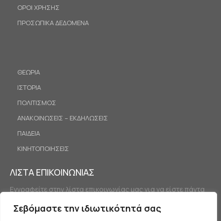
ΟΡΟΙ ΧΡΗΣΗΣ
ΠΡΟΣΩΠΙΚΑ ΔΕΔΟΜΕΝΑ
ΘΕΩΡΙΑ
ΙΣΤΟΡΙΑ
ΠΟΛΙΤΙΣΜΟΣ
ΑΝΑΚΟΙΝΩΣΕΙΣ – ΕΚΔΗΛΩΣΕΙΣ
ΠΑΙΔΕΙΑ
ΚΙΝΗΤΟΠΟΙΗΣΕΙΣ
ΛΙΣΤΑ ΕΠΙΚΟΙΝΩΝΙΑΣ
Εγγραφείτε στην λίστα επικοινωνίας μας για να είστε πάντα
ενημερωμένοι.
Σεβόμαστε την ιδιωτικότητά σας