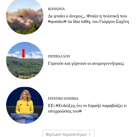
ΚΟΙΝΩΝΙΑ
Δε φταίει ο άνεμος… Φταίει η πολιτική που
«φυσάει» τα ίδια λάθη, του Γιώργου Σαχίνη
ΠΕΡΙΒΆΛΛΟΝ
Γερνούν και γέρνουν οι ανεμογεννήτριες;
ΕΡΓΑΤΙΚΟ ΚΙΝΗΜΑ
ΕΕ: «Ενδείξεις ότι το Ισραήλ παραβιάζει τι
υποχρεώσεις του»
Φόρτωση περισσοτέρων