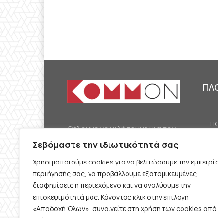
ΠΛ
ΠΟ
Θέλουμε να μιλήσουμε για τον
ΟΙ
κομμουνισμό της εποχής μας,
Σεβόμαστε την ιδιωτικότητά σας
ΕΡ
την αναγκαία αλλά όχι
Χρησιμοποιούμε cookies για να βελτιώσουμε την εμπειρί
ΔΙ
δεδομένη προοπτική.
περιήγησής σας, να προβάλλουμε εξατομικευμένες
Θέλουμε να μιλήσουμε
ΚΟ
διαφημίσεις ή περιεχόμενο και να αναλύουμε την
ταυτόχρονα για την
επισκεψιμότητά μας. Κάνοντας κλικ στην επιλογή
ΠΡ
«Αποδοχή Όλων», συναινείτε στη χρήση των cookies από
καθημερινή επιβίωση και τον