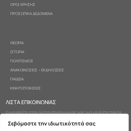
ΟΡΟΙ ΧΡΗΣΗΣ
ΠΡΟΣΩΠΙΚΑ ΔΕΔΟΜΕΝΑ
ΘΕΩΡΙΑ
ΙΣΤΟΡΙΑ
ΠΟΛΙΤΙΣΜΟΣ
ΑΝΑΚΟΙΝΩΣΕΙΣ – ΕΚΔΗΛΩΣΕΙΣ
ΠΑΙΔΕΙΑ
ΚΙΝΗΤΟΠΟΙΗΣΕΙΣ
ΛΙΣΤΑ ΕΠΙΚΟΙΝΩΝΙΑΣ
Εγγραφείτε στην λίστα επικοινωνίας μας για να είστε πάντα
ενημερωμένοι.
Σεβόμαστε την ιδιωτικότητά σας