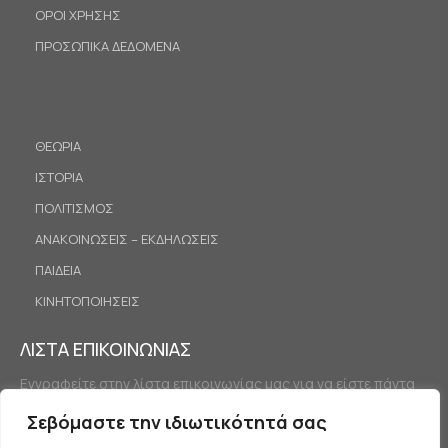
ΟΡΟΙ ΧΡΗΣΗΣ
ΠΡΟΣΩΠΙΚΑ ΔΕΔΟΜΕΝΑ
ΘΕΩΡΙΑ
ΙΣΤΟΡΙΑ
ΠΟΛΙΤΙΣΜΟΣ
ΑΝΑΚΟΙΝΩΣΕΙΣ – ΕΚΔΗΛΩΣΕΙΣ
ΠΑΙΔΕΙΑ
ΚΙΝΗΤΟΠΟΙΗΣΕΙΣ
ΛΙΣΤΑ ΕΠΙΚΟΙΝΩΝΙΑΣ
Εγγραφείτε στην λίστα επικοινωνίας μας για να είστε πάντα
ενημερωμένοι.
Σεβόμαστε την ιδιωτικότητά σας