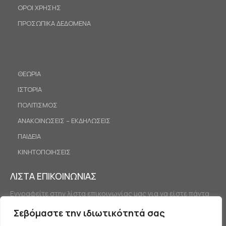
ΟΡΟΙ ΧΡΗΣΗΣ
ΠΡΟΣΩΠΙΚΑ ΔΕΔΟΜΕΝΑ
ΘΕΩΡΙΑ
ΙΣΤΟΡΙΑ
ΠΟΛΙΤΙΣΜΟΣ
ΑΝΑΚΟΙΝΩΣΕΙΣ – ΕΚΔΗΛΩΣΕΙΣ
ΠΑΙΔΕΙΑ
ΚΙΝΗΤΟΠΟΙΗΣΕΙΣ
ΛΙΣΤΑ ΕΠΙΚΟΙΝΩΝΙΑΣ
Εγγραφείτε στην λίστα επικοινωνίας μας για να είστε πάντα
ενημερωμένοι.
Σεβόμαστε την ιδιωτικότητά σας