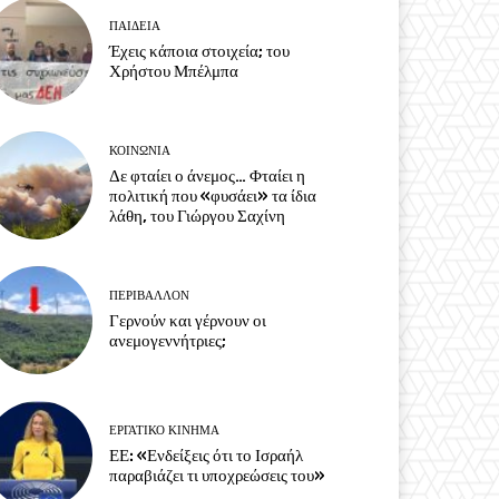
ΠΑΙΔΕΙΑ
Έχεις κάποια στοιχεία; του
Χρήστου Μπέλμπα
ΚΟΙΝΩΝΙΑ
Δε φταίει ο άνεμος… Φταίει η
πολιτική που «φυσάει» τα ίδια
λάθη, του Γιώργου Σαχίνη
ΠΕΡΙΒΆΛΛΟΝ
Γερνούν και γέρνουν οι
ανεμογεννήτριες;
ΕΡΓΑΤΙΚΟ ΚΙΝΗΜΑ
ΕΕ: «Ενδείξεις ότι το Ισραήλ
παραβιάζει τι υποχρεώσεις του»