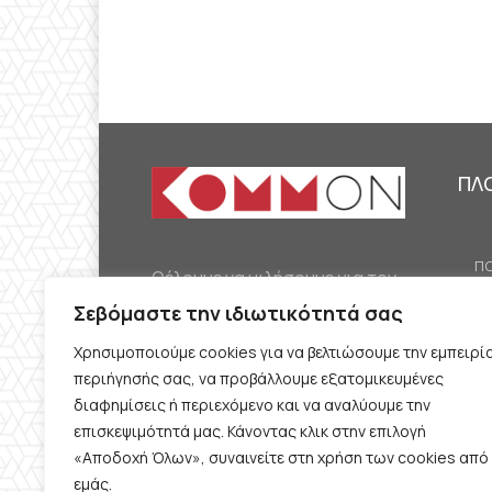
ΠΛ
ΠΟ
Θέλουμε να μιλήσουμε για τον
ΟΙ
κομμουνισμό της εποχής μας,
Σεβόμαστε την ιδιωτικότητά σας
ΕΡ
την αναγκαία αλλά όχι
Χρησιμοποιούμε cookies για να βελτιώσουμε την εμπειρί
ΔΙ
δεδομένη προοπτική.
περιήγησής σας, να προβάλλουμε εξατομικευμένες
Θέλουμε να μιλήσουμε
ΚΟ
διαφημίσεις ή περιεχόμενο και να αναλύουμε την
ταυτόχρονα για την
επισκεψιμότητά μας. Κάνοντας κλικ στην επιλογή
ΠΡ
«Αποδοχή Όλων», συναινείτε στη χρήση των cookies από
καθημερινή επιβίωση και τον
εμάς.
ΟΡ