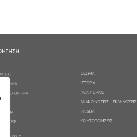
ΟΗΓΗΣΗ
ΘΕΩΡΙΑ
ΛΙΤΙΚΗ
ΙΣΤΟΡΙΑ
ΚΟΝΟΜΙΑ
ΠΟΛΙΤΙΣΜΟΣ
ΓΑΤΙΚΟ ΚΙΝΗΜΑ
α
ΑΝΑΚΟΙΝΩΣΕΙΣ – ΕΚΔΗΛΩΣΕΙΣ
ΕΘΝΗ
ΠΑΙΔΕΙΑ
ΙΝΩΝΙΑ
ΚΙΝΗΤΟΠΟΙΗΣΕΙΣ
ΟΤΑΣΕΙΣ
ΟΙ ΧΡΗΣΗΣ