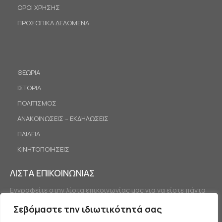
ΟΡΟΙ ΧΡΗΣΗΣ
ΠΡΟΣΩΠΙΚΑ ΔΕΔΟΜΕΝΑ
ΘΕΩΡΙΑ
ΙΣΤΟΡΙΑ
ΠΟΛΙΤΙΣΜΟΣ
ΑΝΑΚΟΙΝΩΣΕΙΣ – ΕΚΔΗΛΩΣΕΙΣ
ΠΑΙΔΕΙΑ
ΚΙΝΗΤΟΠΟΙΗΣΕΙΣ
ΛΙΣΤΑ ΕΠΙΚΟΙΝΩΝΙΑΣ
Εγγραφείτε στην λίστα επικοινωνίας μας για να είστε πάντα
ενημερωμένοι.
Σεβόμαστε την ιδιωτικότητά σας