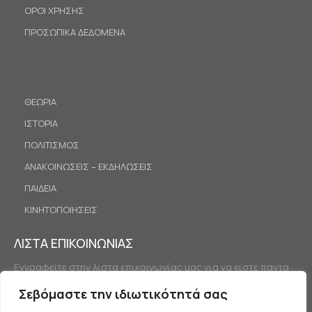
ΟΡΟΙ ΧΡΗΣΗΣ
ΠΡΟΣΩΠΙΚΑ ΔΕΔΟΜΕΝΑ
ΘΕΩΡΙΑ
ΙΣΤΟΡΙΑ
ΠΟΛΙΤΙΣΜΟΣ
ΑΝΑΚΟΙΝΩΣΕΙΣ – ΕΚΔΗΛΩΣΕΙΣ
ΠΑΙΔΕΙΑ
ΚΙΝΗΤΟΠΟΙΗΣΕΙΣ
ΛΙΣΤΑ ΕΠΙΚΟΙΝΩΝΙΑΣ
Εγγραφείτε στην λίστα επικοινωνίας μας για να είστε πάντα
ενημερωμένοι.
Σεβόμαστε την ιδιωτικότητά σας