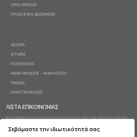
ΟΡΟΙ ΧΡΗΣΗΣ
ΠΡΟΣΩΠΙΚΑ ΔΕΔΟΜΕΝΑ
ΘΕΩΡΙΑ
ΙΣΤΟΡΙΑ
ΠΟΛΙΤΙΣΜΟΣ
ΑΝΑΚΟΙΝΩΣΕΙΣ – ΕΚΔΗΛΩΣΕΙΣ
ΠΑΙΔΕΙΑ
ΚΙΝΗΤΟΠΟΙΗΣΕΙΣ
ΛΙΣΤΑ ΕΠΙΚΟΙΝΩΝΙΑΣ
Εγγραφείτε στην λίστα επικοινωνίας μας για να είστε πάντα
ενημερωμένοι.
Σεβόμαστε την ιδιωτικότητά σας