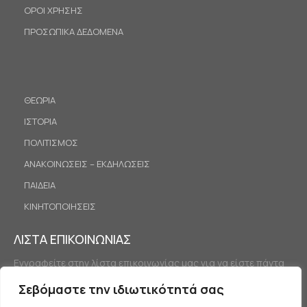
ΟΡΟΙ ΧΡΗΣΗΣ
ΠΡΟΣΩΠΙΚΑ ΔΕΔΟΜΕΝΑ
ΘΕΩΡΙΑ
ΙΣΤΟΡΙΑ
ΠΟΛΙΤΙΣΜΟΣ
ΑΝΑΚΟΙΝΩΣΕΙΣ – ΕΚΔΗΛΩΣΕΙΣ
ΠΑΙΔΕΙΑ
ΚΙΝΗΤΟΠΟΙΗΣΕΙΣ
ΛΙΣΤΑ ΕΠΙΚΟΙΝΩΝΙΑΣ
Εγγραφείτε στην λίστα επικοινωνίας μας για να είστε πάντα
ενημερωμένοι.
Σεβόμαστε την ιδιωτικότητά σας