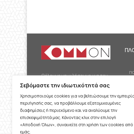
ΠΛ
ΠΟ
Θέλουμε να μιλήσουμε για τον
ΟΙ
κομμουνισμό της εποχής μας,
Σεβόμαστε την ιδιωτικότητά σας
ΕΡ
την αναγκαία αλλά όχι
Χρησιμοποιούμε cookies για να βελτιώσουμε την εμπειρί
ΔΙ
δεδομένη προοπτική.
περιήγησής σας, να προβάλλουμε εξατομικευμένες
Θέλουμε να μιλήσουμε
ΚΟ
διαφημίσεις ή περιεχόμενο και να αναλύουμε την
ταυτόχρονα για την
επισκεψιμότητά μας. Κάνοντας κλικ στην επιλογή
ΠΡ
«Αποδοχή Όλων», συναινείτε στη χρήση των cookies από
καθημερινή επιβίωση και τον
εμάς.
ΟΡ