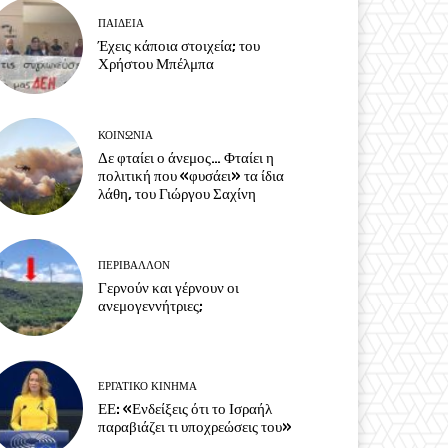
ΠΑΙΔΕΙΑ
Έχεις κάποια στοιχεία; του
Χρήστου Μπέλμπα
ΚΟΙΝΩΝΙΑ
Δε φταίει ο άνεμος… Φταίει η
πολιτική που «φυσάει» τα ίδια
λάθη, του Γιώργου Σαχίνη
ΠΕΡΙΒΆΛΛΟΝ
Γερνούν και γέρνουν οι
ανεμογεννήτριες;
ΕΡΓΑΤΙΚΟ ΚΙΝΗΜΑ
ΕΕ: «Ενδείξεις ότι το Ισραήλ
παραβιάζει τι υποχρεώσεις του»