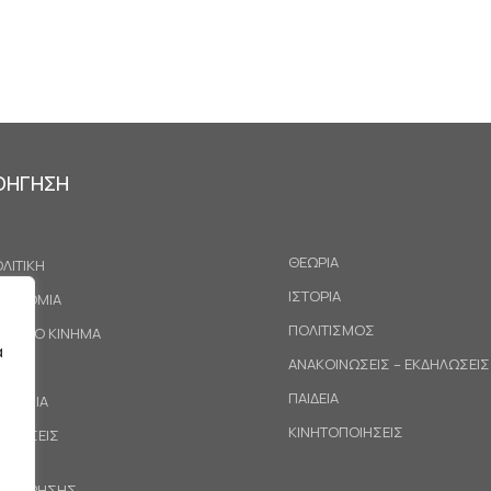
ΟΗΓΗΣΗ
ΘΕΩΡΙΑ
ΛΙΤΙΚΗ
ΙΣΤΟΡΙΑ
ΚΟΝΟΜΙΑ
ΠΟΛΙΤΙΣΜΟΣ
ΓΑΤΙΚΟ ΚΙΝΗΜΑ
α
ΑΝΑΚΟΙΝΩΣΕΙΣ – ΕΚΔΗΛΩΣΕΙΣ
ΕΘΝΗ
ΠΑΙΔΕΙΑ
ΙΝΩΝΙΑ
ΚΙΝΗΤΟΠΟΙΗΣΕΙΣ
ΟΤΑΣΕΙΣ
ΟΙ ΧΡΗΣΗΣ