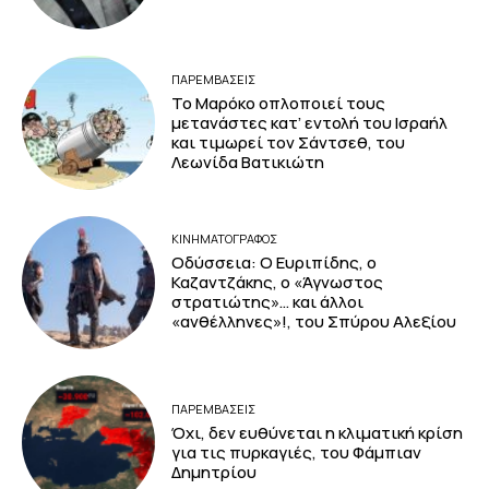
ΠΑΡΕΜΒΑΣΕΙΣ
Το Μαρόκο οπλοποιεί τους
μετανάστες κατ’ εντολή του Ισραήλ
και τιμωρεί τον Σάντσεθ, του
Λεωνίδα Βατικιώτη
ΚΙΝΗΜΑΤΟΓΡΆΦΟΣ
Οδύσσεια: Ο Ευριπίδης, ο
Καζαντζάκης, ο «Άγνωστος
στρατιώτης»… και άλλοι
«ανθέλληνες»!, του Σπύρου Αλεξίου
ΠΑΡΕΜΒΑΣΕΙΣ
Όχι, δεν ευθύνεται η κλιματική κρίση
για τις πυρκαγιές, του Φάμπιαν
Δημητρίου