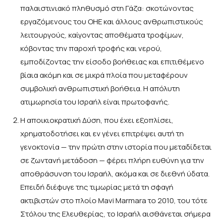
παλαιστινιακό πληθυσμό στη Γάζα: σκοτώνοντας
εργαζόμενους του ΟΗΕ και άλλους ανθρωπιστικούς
λειτουργούς, καίγοντας αποθέματα τροφίμων,
κόβοντας την παροχή τροφής και νερού,
εμποδίζοντας την είσοδο βοήθειας και επιτιθέμενο
βίαια ακόμη και σε μικρά πλοία που μεταφέρουν
συμβολική ανθρωπιστική βοήθεια. Η απόλυτη
ατιμωρησία του Ισραήλ είναι πρωτοφανής.
Η αποικιοκρατική Δύση, που έχει εξοπλίσει,
χρηματοδοτήσει και εν γένει επιτρέψει αυτή τη
γενοκτονία — την πρώτη στην ιστορία που μεταδίδεται
σε ζωντανή μετάδοση — φέρει πλήρη ευθύνη για την
αποθράσυνση του Ισραήλ, ακόμα και σε διεθνή ύδατα.
Επειδή διέφυγε της τιμωρίας μετά τη σφαγή
ακτιβιστών στο πλοίο Mavi Marmara το 2010, του τότε
Στόλου της Ελευθερίας, το Ισραήλ αισθάνεται σήμερα