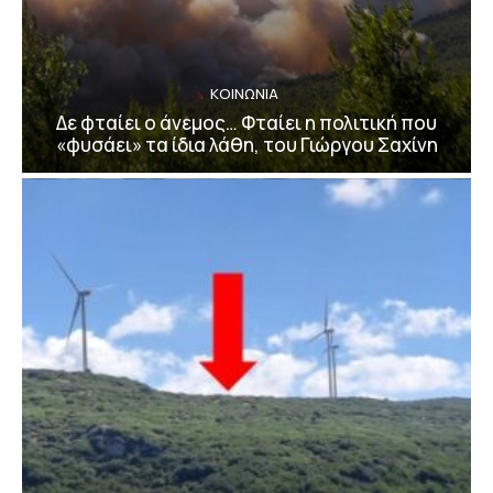
ΚΟΙΝΩΝΙΑ
Δε φταίει ο άνεμος… Φταίει η πολιτική που
«φυσάει» τα ίδια λάθη, του Γιώργου Σαχίνη