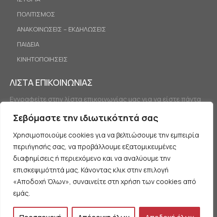
ΠΟΛΙΤΙΣΜΟΣ
ΑΝΑΚΟΙΝΩΣΕΙΣ – ΕΚΔΗΛΩΣΕΙΣ
ΠΑΙΔΕΙΑ
ΚΙΝΗΤΟΠΟΙΗΣΕΙΣ
ΛΙΣΤΑ ΕΠΙΚΟΙΝΩΝΙΑΣ
Εγγραφείτε στην λίστα επικοινωνίας μας για να είστε πάντα
ενημερωμένοι.
Σεβόμαστε την ιδιωτικότητά σας
Χρησιμοποιούμε cookies για να βελτιώσουμε την εμπειρία
περιήγησής σας, να προβάλλουμε εξατομικευμένες
διαφημίσεις ή περιεχόμενο και να αναλύουμε την
επισκεψιμότητά μας. Κάνοντας κλικ στην επιλογή
«Αποδοχή Όλων», συναινείτε στη χρήση των cookies από
Εγγραφή
εμάς.