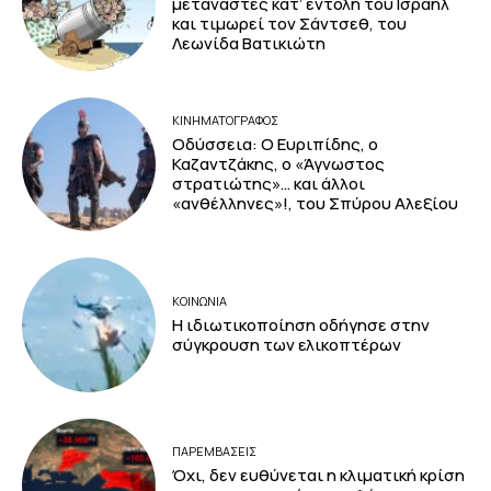
μετανάστες κατ’ εντολή του Ισραήλ
και τιμωρεί τον Σάντσεθ, του
Λεωνίδα Βατικιώτη
ΚΙΝΗΜΑΤΟΓΡΆΦΟΣ
Οδύσσεια: Ο Ευριπίδης, ο
Καζαντζάκης, ο «Άγνωστος
στρατιώτης»… και άλλοι
«ανθέλληνες»!, του Σπύρου Αλεξίου
ΚΟΙΝΩΝΙΑ
Η ιδιωτικοποίηση οδήγησε στην
σύγκρουση των ελικοπτέρων
ΠΑΡΕΜΒΑΣΕΙΣ
Όχι, δεν ευθύνεται η κλιματική κρίση