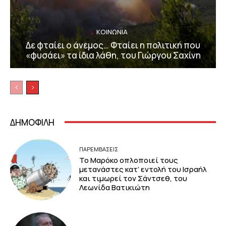
ΚΟΙΝΩΝΙΑ
Δε φταίει ο άνεμος… Φταίει η πολιτική που
«φυσάει» τα ίδια λάθη, του Γιώργου Σαχίνη
ΔΗΜΟΦΙΛΗ
ΠΑΡΕΜΒΑΣΕΙΣ
Το Μαρόκο οπλοποιεί τους
μετανάστες κατ’ εντολή του Ισραήλ
και τιμωρεί τον Σάντσεθ, του
Λεωνίδα Βατικιώτη