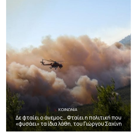
ΚΟΙΝΩΝΙΑ
Δε φταίει ο άνεμος… Φταίει η πολιτική που
«φυσάει» τα ίδια λάθη, του Γιώργου Σαχίνη