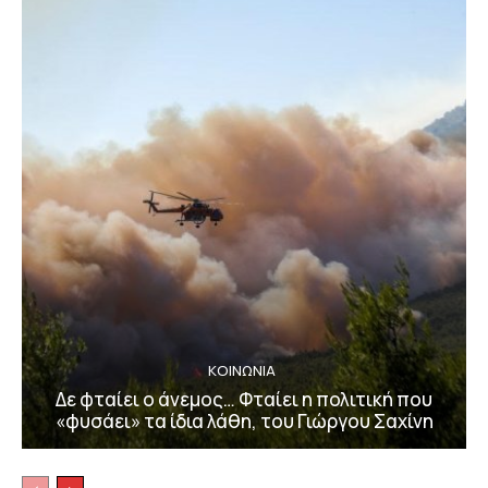
ΚΟΙΝΩΝΙΑ
Δε φταίει ο άνεμος… Φταίει η πολιτική που
«φυσάει» τα ίδια λάθη, του Γιώργου Σαχίνη