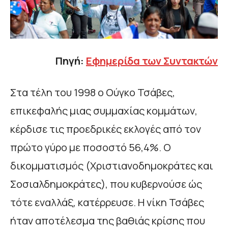
Πηγή:
Εφημερίδα των Συντακτών
Στα τέλη του 1998 ο Ούγκο Τσάβες,
επικεφαλής μιας συμμαχίας κομμάτων,
κέρδισε τις προεδρικές εκλογές από τον
πρώτο γύρο με ποσοστό 56,4%. Ο
δικομματισμός (Χριστιανοδημοκράτες και
Σοσιαλδημοκράτες), που κυβερνούσε ώς
τότε εναλλάξ, κατέρρευσε. Η νίκη Τσάβες
ήταν αποτέλεσμα της βαθιάς κρίσης που