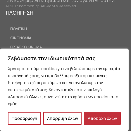
την καθημερινή επιβίωση και τον αγώνα γι’ αυτήν.
© 2017 kommon.gr. All Rights Reserved.
ΠΛΟΗΓΗΣΗ
ΠΟΛΙΤΙΚΗ
ΟΙΚΟΝΟΜΙΑ
ΕΡΓΑΤΙΚΟ ΚΙΝΗΜΑ
ΔΙΕΘΝΗ
Σεβόμαστε την ιδιωτικότητά σας
ΚΟΙΝΩΝΙΑ
Χρησιμοποιούμε cookies για να βελτιώσουμε την εμπειρία
ΠΡΟΤΑΣΕΙΣ
περιήγησής σας, να προβάλλουμε εξατομικευμένες
διαφημίσεις ή περιεχόμενο και να αναλύουμε την
επισκεψιμότητά μας. Κάνοντας κλικ στην επιλογή
ΟΡΟΙ ΧΡΗΣΗΣ
«Αποδοχή Όλων», συναινείτε στη χρήση των cookies από
ΠΡΟΣΩΠΙΚΑ ΔΕΔΟΜΕΝΑ
εμάς.
Προσαρμογή
Απόρριψη όλων
Αποδοχή όλων
ΘΕΩΡΙΑ