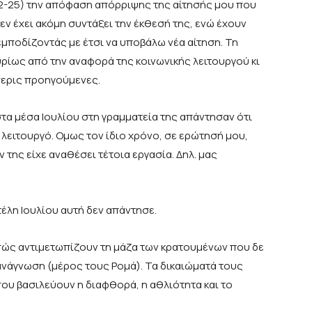
-2-25) την απόφαση απόρριψης της αίτησής μου που
 δεν έχει ακόμη συντάξει την έκθεσή της, ενώ έχουν
εμποδίζοντάς με έτσι να υποβάλω νέα αίτηση. Τη
κυρίως από την αναφορά της κοινωνικής λειτουργού κι
σσερις προηγούμενες.
τα μέσα Ιουλίου στη γραμματεία της απάντησαν ότι
ή λειτουργό. Ομως τον ίδιο χρόνο, σε ερώτησή μου,
 της είχε αναθέσει τέτοια εργασία. Δηλ. μας
τέλη Ιουλίου αυτή δεν απάντησε.
 πώς αντιμετωπίζουν τη μάζα των κρατουμένων που δε
 ανάγνωση (μέρος τους Ρομά). Τα δικαιώματά τους
που βασιλεύουν η διαφθορά, η αθλιότητα και το