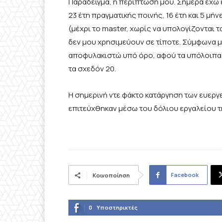
Παράδειγμα, η περίπτωσή μου. Σήμερα έχω ε
23 έτη πραγματικής ποινής, 16 έτη και 5 μήν
(μέχρι το master, χωρίς να υπολογίζονται τα
δεν μου χρησιμεύουν σε τίποτε. Σύμφωνα με
αποφυλακιστώ υπό όρο, αφού τα υπόλοιπα 6
τα σχεδόν 20.
Η σημερινή ντε φάκτο κατάργηση των ευεργε
επιτεύχθηκαν μέσω του δόλιου εργαλείου τ
Facebook
Κοινοποίηση
0
Υποστηρικτές