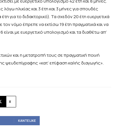
κτίσει με ευεργετικό υπολογισμό 42 έτη και 8 μήνες.
ες λόγω ηλικίας και 3 έτη και 3 μήνες για σπουδές
 έτη για το διδακτορικό). Τα σχεδόν 20 έτη ευεργετικά
 τον νόμο έπρεπε να εκτίσω 19 έτη πραγματικά και να
 είναι με ευεργετικό υπολογισμό και τα διαθέτω απ’
τικών και η μετατροπή τους σε πραγματική ποινή
ης ψευδεπίγραφης «κατ’ επίφαση καλής διαγωγής».
X
ΚΆΝΤΕ LIKE