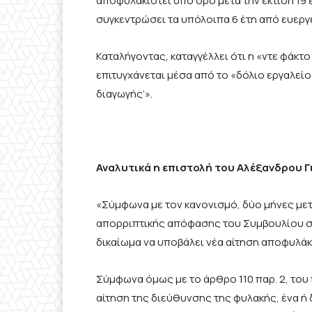
αποφυλακιστεί υπό όρο μετά την έκτιση 19 
συγκεντρώσει τα υπόλοιπα 6 έτη από ευερ
Καταλήγοντας, καταγγέλλει ότι η «ντε φάκτ
επιτυγχάνεται μέσα από το «δόλιο εργαλεί
διαγωγής’».
Αναλυτικά η επιστολή του Αλέξανδρου 
«Σύμφωνα με τον κανονισμό, δύο μήνες με
απορριπτικής απόφασης του Συμβουλίου στ
δικαίωμα να υποβάλει νέα αίτηση αποφυλάκ
Σύμφωνα όμως με το άρθρο 110 παρ. 2, του π
αίτηση της διεύθυνσης της φυλακής, ένα ή