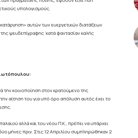
ετών πραγματικής ποινής, εφόσον είχε ήδη
γετικούς υπολογισμούς.
ο κατάργηση» αυτών των ευεργετικών διατάξεων
ο της ψευδεπίγραφης ‘κατά φαντασίαν καλής
Γιωτόπουλου:
τά την κοινοποίηση στον κρατούμενο της
ην αίτηση του για υπό όρο απόλυση αυτός έχει το
ισης.
αλαιού αλλά και του νέου Π.Κ., πρέπει να υπάρχει
 δύο μήνες πριν. Στις 12 Απριλίου συμπληρώθηκαν 2