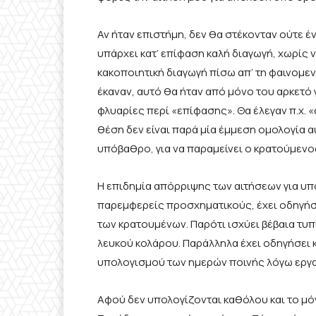
Αν ήταν επιστήμη, δεν θα στέκονταν ούτε ένα
υπάρχει κατ’ επίφαση καλή διαγωγή, χωρίς 
κακοποιητική διαγωγή πίσω απ’ τη φαινομενι
έκαναν, αυτό θα ήταν από μόνο του αρκετό 
φλυαρίες περί «επίφασης». Θα έλεγαν π.χ. «α
θέση δεν είναι παρά μία έμμεση ομολογία 
υπόβαθρο, για να παραμείνει ο κρατούμενος
Η επιδημία απόρριψης των αιτήσεων για υπ
παρεμφερείς προσχηματικούς, έχει οδηγήσε
των κρατουμένων. Παρότι ισχύει βέβαια τυπ
λευκού κολάρου. Παράλληλα έχει οδηγήσει κ
υπολογισμού των ημερών ποινής λόγω εργασ
Αφού δεν υπολογίζονται καθόλου και το μόν