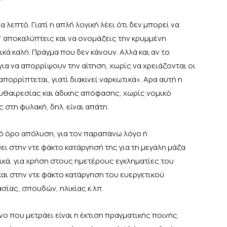
 λεπτό. Γιατί η απλή λογική λέει ότι δεν μπορεί να
ν’ αποκαλύπτεις και να ονομάζεις την κρυμμένη
κά καλή. Πράγμα που δεν κάνουν. Αλλά και αν το
για να απορρίψουν την αίτηση, χωρίς να χρειάζονται οι
πορρίπτεται, γιατί διακινεί ναρκωτικά». Αρα αυτή η
αυθαιρεσίας και άδικης απόφασης, χωρίς νομικό
 στη φυλακή, δηλ. είναι απάτη.
ό όρο απόλυση, για τον παραπάνω λόγο ή
ι στην ντε φάκτο κατάργησή της για τη μεγάλη μάζα
ικά, για χρήση στους ημετέρους εγκληματίες του
αι στην ντε φάκτο κατάργηση του ευεργετικού
ίας, σπουδών, ηλικίας κ.λπ.
ο που μετράει είναι η έκτιση πραγματικής ποινής.