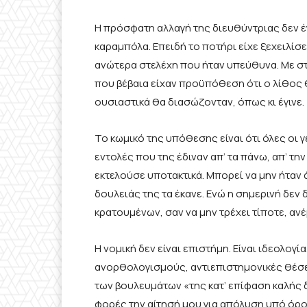
Η πρόσφατη αλλαγή της διευθύντριας δεν έ
καραμπόλα. Επειδή το ποτήρι είχε ξεχειλί
ανώτερα στελέχη που ήταν υπεύθυνα. Με στ
που βέβαια είχαν προϋπόθεση ότι ο λίθος θ
ουσιαστικά θα διασώζονταν, όπως κι έγινε.
Το κωμικό της υπόθεσης είναι ότι όλες οι γ
εντολές που της έδιναν απ’ τα πάνω, απ’ τη
εκτελούσε υποτακτικά. Μπορεί να μην ήταν 
δουλειάς της τα έκανε. Ενώ η σημερινή δεν 
κρατουμένων, σαν να μην τρέχει τίποτε, ανέμ
Η νομική δεν είναι επιστήμη. Είναι ιδεολογί
ανορθολογισμούς, αντιεπιστημονικές θέσει
των βουλευμάτων «της κατ’ επίφαση καλής 
φορές την αίτησή μου για απόλυση υπό όρο