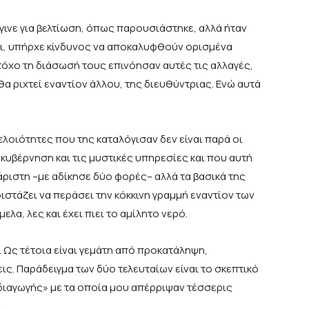
γινε για βελτίωση, όπως παρουσιάστηκε, αλλά ήταν
σει, υπήρχε κίνδυνος να αποκαλυφθούν ορισμένα
όχο τη διάσωσή τους επινόησαν αυτές τις αλλαγές,
α ριχτεί εναντίον άλλου, της διευθύντριας. Ενώ αυτά
ελοιότητες που της καταλόγισαν δεν είναι παρά οι
ν κυβέρνηση και τις μυστικές υπηρεσίες και που αυτή
άριστη –με αδίκησε δύο φορές– αλλά τα βασικά της
διστάζει να περάσει την κόκκινη γραμμή εναντίον των
ελα, λες και έχει πιει το αμίλητο νερό.
α. Ως τέτοια είναι γεμάτη από προκατάληψη,
ς. Παράδειγμα των δύο τελευταίων είναι το σκεπτικό
διαγωγής» με τα οποία μου απέρριψαν τέσσερις
.