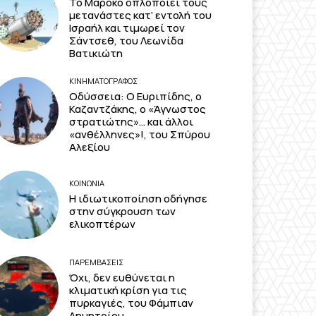
Το Μαρόκο οπλοποιεί τους
μετανάστες κατ’ εντολή του
Ισραήλ και τιμωρεί τον
Σάντσεθ, του Λεωνίδα
Βατικιώτη
ΚΙΝΗΜΑΤΟΓΡΆΦΟΣ
Οδύσσεια: Ο Ευριπίδης, ο
Καζαντζάκης, ο «Άγνωστος
στρατιώτης»… και άλλοι
«ανθέλληνες»!, του Σπύρου
Αλεξίου
ΚΟΙΝΩΝΙΑ
Η ιδιωτικοποίηση οδήγησε
στην σύγκρουση των
ελικοπτέρων
ΠΑΡΕΜΒΑΣΕΙΣ
Όχι, δεν ευθύνεται η
κλιματική κρίση για τις
πυρκαγιές, του Φάμπιαν
Δημητρίου