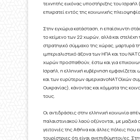
τεχνητής εικόνας υποστήριξης του Ισραήλ ( π
επικρατεί εντός της κοινωνικής πλειοψηφία
Στην εγχώρια κατάσταση, η επαίσχυντη στά
το κείμενο των 22 χωρών, αλλά και στελέχη
στρατηγικό σύμμαχο της χώρας, μαρτυρά τη
ιμπεριαλιστικό άξονα των ΗΠΑ και του ΝΑΤ
χωρών προσπαθούν, έστω και για επικοινων
Ισραήλ, η ελληνική κυβέρνηση εμφανίζεται
και των ευρύτερων αμερικανοΝΑΤΟϊκών συμ
Ουκρανίας), κάνοντας και κόμματα της κοιν
τους.
Οι αντιδράσεις στην ελληνική κοινωνία απέ
παλαιστινιακού λαού οξύνονται, με μαζικά 
γειτονιές της Αθήνα και άλλες πόλεις που 
τουρίστριες ότι είναι ανεπιθύμητοι/ες. Στη