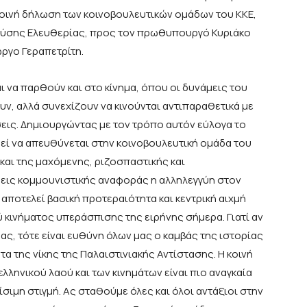
 κοινή δήλωση των κοινοβουλευτικών ομάδων του ΚΚΕ,
Πλεύσης Ελευθερίας, προς τον πρωθυπουργό Κυριάκο
ργο Γεραπετρίτη.
να παρθούν και στο κίνημα, όπου οι δυνάμεις του
ν, αλλά συνεχίζουν να κινούνται αντιπαραθετικά με
εις. Δημιουργώντας με τον τρόπο αυτόν εύλογα το
ρεί να απευθύνεται στην κοινοβουλευτική ομάδα του
και της μαχόμενης, ριζοσπαστικής και
άμεις κομμουνιστικής αναφοράς η αλληλεγγύη στον
αποτελεί βασική προτεραιότητα και κεντρική αιχμή
ύ κινήματος υπεράσπισης της ειρήνης σήμερα. Γιατί αν
μας, τότε είναι ευθύνη όλων μας ο καμβάς της ιστορίας
α της νίκης της Παλαιστινιακής Αντίστασης. Η κοινή
ληνικού λαού και των κινημάτων είναι πιο αναγκαία
ίσιμη στιγμή. Ας σταθούμε όλες και όλοι αντάξιοι στην