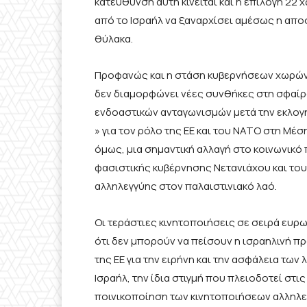
κατεύθυνση αυτή κινείται και η επιλογή 2
από το Ισραήλ να ξαναρχίσει αμέσως η απ
θύλακα.
Προφανώς και η στάση κυβερνήσεων χωρών ό
δεν διαμορφώνει νέες συνθήκες στη σφαίρα
ενδοαστικών ανταγωνισμών μετά την εκλογή
» για τον ρόλο της ΕΕ και του ΝΑΤΟ στη Μέση
όμως, μια σημαντική αλλαγή στο κοινωνικό π
φασιστικής κυβέρνησης Νετανιάχου και του
αλληλεγγύης στον παλαιστινιακό λαό.
Οι τεράστιες κινητοποιήσεις σε σειρά ευρ
ότι δεν μπορούν να πείσουν η ισραηλινή π
της ΕΕ για την ειρήνη και την ασφάλεια τω
Ισραήλ, την ίδια στιγμή που πλειοδοτεί στις
ποινικοποίηση των κινητοποιήσεων αλληλε