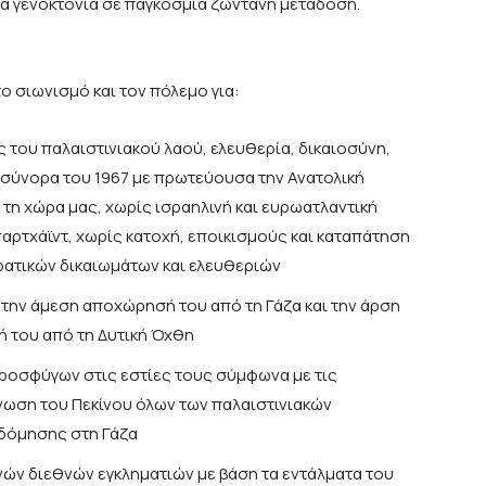
α γενοκτονία σε παγκόσμια ζωντανή μετάδοση.
ο σιωνισμό και τον πόλεμο για:
ς του παλαιστινιακού λαού, ελευθερία, δικαιοσύνη,
 σύνορα του 1967 με πρωτεύουσα την Ανατολική
 τη χώρα μας, χωρίς ισραηλινή και ευρωατλαντική
αρτχάϊντ, χωρίς κατοχή, εποικισμούς και καταπάτηση
ατικών δικαιωμάτων και ελευθεριών
 την άμεση αποχώρησή του από τη Γάζα και την άρση
ή του από τη Δυτική Όχθη
ροσφύγων στις εστίες τους σύμφωνα με τις
ίνωση του Πεκίνου όλων των παλαιστινιακών
οδόμησης στη Γάζα
νών διεθνών εγκληματιών με βάση τα εντάλματα του