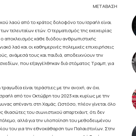
ΜΕΤΑΒΑΣΗ
ακού λαού από το κράτος δολοφόνο του Ισραήλ είναι
των τελευταίων ετών. Ο τερματισμός της εκεχειρίας
, ο αποκλεισμός κάθε διόδου ανθρωπιστικής
ιακό λαό και οι καθημερινές πολεμικές επιχειρήσεις
ύς, ανάμεσά τους και παιδιά, αποδεικνύουν την
χεδίων, που εξαγγέλθηκαν διά στόματος Τραμπ, για
 τραγωδία είναι τεράστιες με την ανοχή, αν όχι
σραήλ από τον Οκτώβρη του 2023 και κυρίως με την
υνας απέναντι στη Χαμάς. Ωστόσο, πλέον γίνεται όλο
υς θιασώτες του σιωνιστικού απαρτχάιντ, ότι δεν
α πόλεμο, αλλά για την υλοποίηση του μεθοδευμένου
δίου του για την εθνοκάθαρση των Παλαιστινίων. Στην