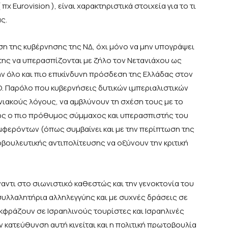
χ Eurovision ), είναι χαρακτηριστικά στοιχεία για το τι
ς.
ση της κυβέρνησης της ΝΔ, όχι μόνο να μην υπογράψει
 της να υπερασπίζονται με ζήλο τον Νετανιάχου ως
ν όλο και πιο επικίνδυνη πρόσδεση της Ελλάδας στον
Ο. Παρόλο που κυβερνήσεις δυτικών ιμπεριαλιστικών
ιακούς λόγους, να αμβλύνουν τη σχέση τους με το
 ως ο πιο πρόθυμος σύμμαχος και υπερασπιστής του
φερόντων (όπως συμβαίνει και με την περίπτωση της
οβουλευτικής αντιπολίτευσης να οξύνουν την κριτική
ναντι στο σιωνιστικό καθεστώς και την γενοκτονία του
συλλαλητήρια αλληλεγγύης και με συχνές δράσεις σε
εκφράζουν σε Ισραηλινούς τουρίστες και Ισραηλινές
ν κατεύθυνση αυτή κινείται και η πολιτική πρωτοβουλία