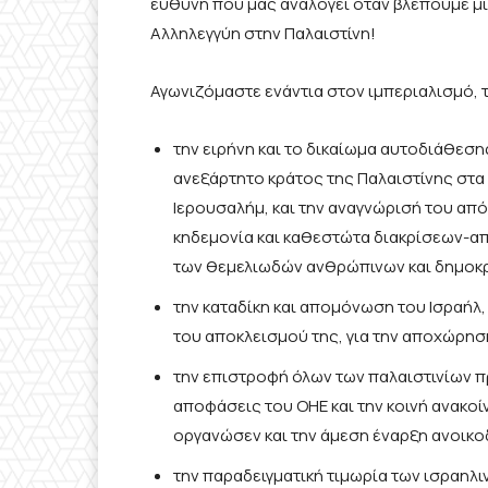
ευθύνη που μας αναλογεί όταν βλέπουμε μί
Αλληλεγγύη στην Παλαιστίνη!
Αγωνιζόμαστε ενάντια στον ιμπεριαλισμό, τ
την ειρήνη και το δικαίωμα αυτοδιάθεση
ανεξάρτητο κράτος της Παλαιστίνης στα
Ιερουσαλήμ, και την αναγνώρισή του από
κηδεμονία και καθεστώτα διακρίσεων-απ
των θεμελιωδών ανθρώπινων και δημοκρ
την καταδίκη και απομόνωση του Ισραήλ,
του αποκλεισμού της, για την αποχώρησ
την επιστροφή όλων των παλαιστινίων π
αποφάσεις του ΟΗΕ και την κοινή ανακο
οργανώσεν και την άμεση έναρξη ανοικ
την παραδειγματική τιμωρία των ισραηλι