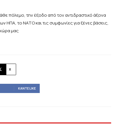
άθε πόλεμο, την έξοδο από τον αντιδραστικό άξονα
ν ΗΠΑ, το ΝΑΤΟ και τις συμφωνίες για ξένες βάσεις,
 χώρα μας
X
ΚΆΝΤΕ LIKE