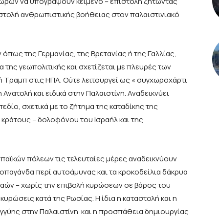
2 χωρών να υπογράψουν κείμενο – επιστολή ζητώντας
οστολή ανθρωπιστικής βοήθειας στον παλαιστινιακό
πως της Γερμανίας, της Βρετανίας ή της Γαλλίας,
 της γεωπολιτικής και σχετίζεται με πλευρές των
 Τραμπ στις ΗΠΑ. Ούτε λειτουργεί ως « συγχωροχάρτι
 Ανατολή και ειδικά στην Παλαιστίνη. Αναδεικνύει
εδίο, σχετικά με το ζήτημα της καταδίκης της
 κράτους – δολοφόνου του Ισραήλ και της
ωπαϊκών πόλεων τις τελευταίες μέρες αναδεικνύουν
ροπαγάνδα περί αυτοάμυνας και τα κροκοδείλια δάκρυα
ν λαών – χωρίς την επιβολή κυρώσεων σε βάρος του
 κυρώσεις κατά της Ρωσίας. Η ίδια η καταστολή και η
γγύης στην Παλαιστίνη και η προσπάθεια δημιουργίας