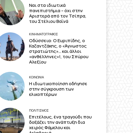
Ναι στα ιδιωτικά
πανεπιστήμια – όχι στην
Αριστερά από τον Τσίπρα,
του Στέλιου Βαϊνά
ΚΙΝΗΜΑΤΟΓΡΆΦΟΣ
Οδύσσεια: Ο Ευριπίδης, ο
Καζαντζάκης, ο «Άγνωστος
στρατιώτης»… και άλλοι
«ανθέλληνες»!, του Σπύρου
Αλεξίου
ΚΟΙΝΩΝΙΑ
Η ιδιωτικοποίηση οδήγησε
στην σύγκρουση των
ελικοπτέρων
ΠΟΛΙΤΙΣΜΟΣ
Επιτέλους, ένα τραγούδι που
δοξάζει την ανάπτυξη δια
χειρός Φάμελου και
Δεληβοριά