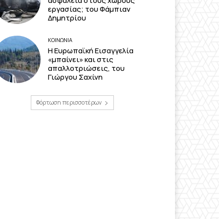
ασφάλεια στους χώρους
εργασίας; του Φάμπιαν
Δημητρίου
ΚΟΙΝΩΝΙΑ
Η Ευρωπαϊκή Εισαγγελία
«μπαίνει» και στις
απαλλοτριώσεις, του
Γιώργου Σαχίνη
Φόρτωση περισσοτέρων