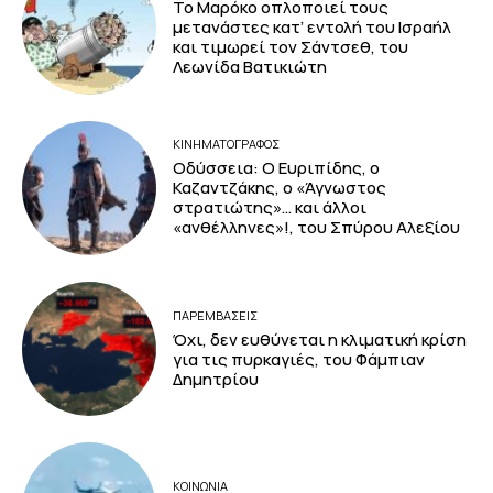
Το Μαρόκο οπλοποιεί τους
μετανάστες κατ’ εντολή του Ισραήλ
και τιμωρεί τον Σάντσεθ, του
Λεωνίδα Βατικιώτη
ΚΙΝΗΜΑΤΟΓΡΆΦΟΣ
Οδύσσεια: Ο Ευριπίδης, ο
Καζαντζάκης, ο «Άγνωστος
στρατιώτης»… και άλλοι
«ανθέλληνες»!, του Σπύρου Αλεξίου
ΠΑΡΕΜΒΑΣΕΙΣ
Όχι, δεν ευθύνεται η κλιματική κρίση
για τις πυρκαγιές, του Φάμπιαν
Δημητρίου
ΚΟΙΝΩΝΙΑ