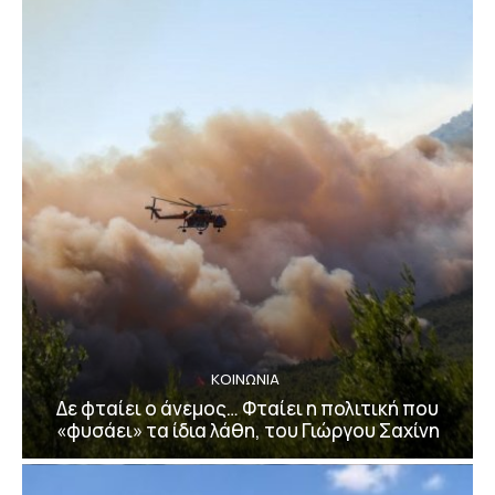
ΚΟΙΝΩΝΙΑ
Δε φταίει ο άνεμος… Φταίει η πολιτική που
«φυσάει» τα ίδια λάθη, του Γιώργου Σαχίνη