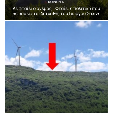
ΚΟΙΝΩΝΙΑ
Δε φταίει ο άνεμος… Φταίει η πολιτική που
«φυσάει» τα ίδια λάθη, του Γιώργου Σαχίνη