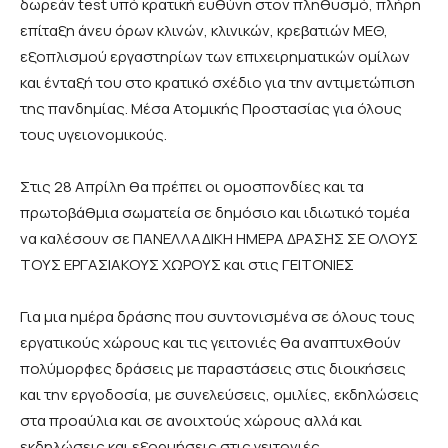
δωρεάν test υπό κρατική ευθύνη στον πληθυσμό, πλήρη
επίταξη άνευ όρων κλινών, κλινικών, κρεβατιών ΜΕΘ,
εξοπλισμού εργαστηρίων των επιχειρηματικών ομίλων
και ένταξή του στο κρατικό σχέδιο για την αντιμετώπιση
της πανδημίας. Μέσα Ατομικής Προστασίας για όλους
τους υγειονομικούς.
Στις 28 Απρίλη θα πρέπει οι ομοσπονδίες και τα
πρωτοβάθμια σωματεία σε δημόσιο και ιδιωτικό τομέα
να καλέσουν σε ΠΑΝΕΛΛΑΔΙΚΗ ΗΜΕΡΑ ΔΡΑΣΗΣ ΣΕ ΟΛΟΥΣ
ΤΟΥΣ ΕΡΓΑΣΙΑΚΟΥΣ ΧΩΡΟΥΣ και στις ΓΕΙΤΟΝΙΕΣ
Για μια ημέρα δράσης που συντονισμένα σε όλους τους
εργατικούς χώρους και τις γειτονιές θα αναπτυχθούν
πολύμορφες δράσεις με παραστάσεις στις διοικήσεις
και την εργοδοσία, με συνελεύσεις, ομιλίες, εκδηλώσεις
στα προαύλια και σε ανοιχτούς χώρους αλλά και
εκδηλώσεις και εξορμήσεις στις γειτονιές.