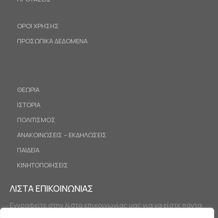
ΟΡΟΙ ΧΡΗΣΗΣ
ΠΡΟΣΩΠΙΚΑ ΔΕΔΟΜΕΝΑ
ΘΕΩΡΙΑ
ΙΣΤΟΡΙΑ
ΠΟΛΙΤΙΣΜΟΣ
ΑΝΑΚΟΙΝΩΣΕΙΣ – ΕΚΔΗΛΩΣΕΙΣ
ΠΑΙΔΕΙΑ
ΚΙΝΗΤΟΠΟΙΗΣΕΙΣ
ΛΙΣΤΑ ΕΠΙΚΟΙΝΩΝΙΑΣ
Εγγραφείτε στην λίστα επικοινωνίας μας για να είστε πάντα
ενημερωμένοι.