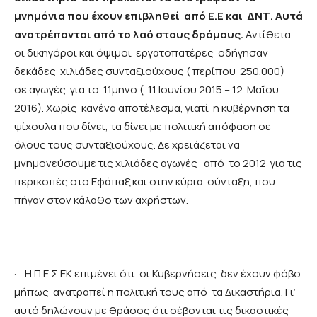
μνημόνια που έχουν επιβληθεί από Ε.Ε και ΔΝΤ. Αυτά
ανατρέπονται από το λαό στους δρόμους.
Αντίθετα
οι δικηγόροι και όψιμοι εργατοπατέρες οδήγησαν
δεκάδες χιλιάδες συνταξιούχους ( περίπου 250.000)
σε αγωγές για το 11μηνο ( 11 Ιουνίου 2015 – 12 Μαΐου
2016). Χωρίς κανένα αποτέλεσμα, γιατί η κυβέρνηση τα
ψίχουλα που δίνει, τα δίνει με πολιτική απόφαση σε
όλους τους συνταξιούχους. Δε χρειάζεται να
μνημονεύσουμε τις χιλιάδες αγωγές από το 2012 για τις
περικοπές στο Εφάπαξ και στην κύρια σύνταξη, που
πήγαν στον κάλαθο των αχρήστων.
·
Η Π.Ε.Σ.ΕΚ επιμένει ότι οι Κυβερνήσεις δεν έχουν φόβο
μήπως ανατραπεί η πολιτική τους από τα Δικαστήρια. Γι’
αυτό δηλώνουν με θράσος ότι σέβονται τις δικαστικές