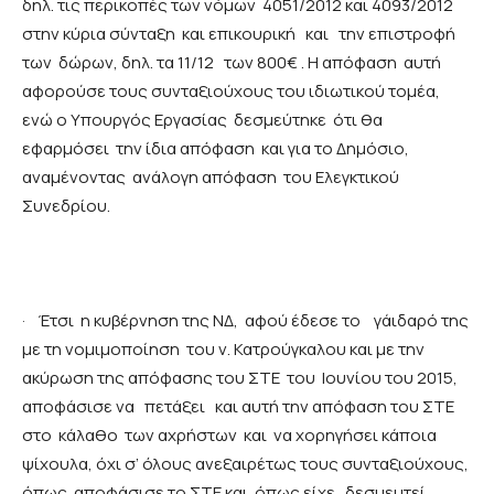
δηλ. τις περικοπές των νόμων 4051/2012 και 4093/2012
στην κύρια σύνταξη και επικουρική και την επιστροφή
των δώρων, δηλ. τα 11/12 των 800€ . Η απόφαση αυτή
αφορούσε τους συνταξιούχους του ιδιωτικού τομέα,
ενώ ο Υπουργός Εργασίας δεσμεύτηκε ότι θα
εφαρμόσει την ίδια απόφαση και για το Δημόσιο,
αναμένοντας ανάλογη απόφαση του Ελεγκτικού
Συνεδρίου.
·
Έτσι η κυβέρνηση της ΝΔ, αφού έδεσε το γάιδαρό της
με τη νομιμοποίηση του ν. Κατρούγκαλου και με την
ακύρωση της απόφασης του ΣΤΕ του Ιουνίου του 2015,
αποφάσισε να πετάξει και αυτή την απόφαση του ΣΤΕ
στο κάλαθο των αχρήστων και να χορηγήσει κάποια
ψίχουλα, όχι σ’ όλους ανεξαιρέτως τους συνταξιούχους,
όπως αποφάσισε το ΣΤΕ και όπως είχε δεσμευτεί