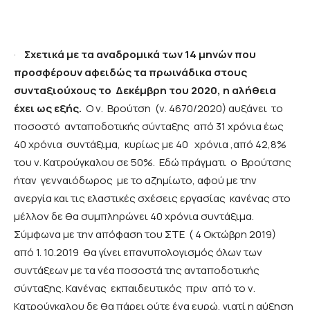
·
Σχετικά με τα αναδρομικά των 14 μηνών που
προσφέρουν αφειδώς τα πρωινάδικα στους
συνταξιούχους το Δεκέμβρη του 2020, η αλήθεια
έχει ως εξής.
Ο ν. Βρούτση (ν. 4670/2020) αυξάνει το
ποσοστό ανταποδοτικής σύνταξης από 31 χρόνια έως
40 χρόνια συντάξιμα, κυρίως με 40 χρόνια ,από 42,8%
του ν. Κατρούγκαλου σε 50%. Εδώ πράγματι ο Βρούτσης
ήταν γενναιόδωρος με το αζημίωτο, αφού με την
ανεργία και τις ελαστικές σχέσεις εργασίας κανένας στο
μέλλον δε θα συμπληρώνει 40 χρόνια συντάξιμα.
Σύμφωνα με την απόφαση του ΣΤΕ ( 4 Οκτώβρη 2019)
από 1. 10.2019 θα γίνει επανυπολογισμός όλων των
συντάξεων με τα νέα ποσοστά της ανταποδοτικής
σύνταξης. Κανένας εκπαιδευτικός πριν από το ν.
Κατρούγκαλου δε θα πάρει ούτε ένα ευρώ, γιατί η αύξηση