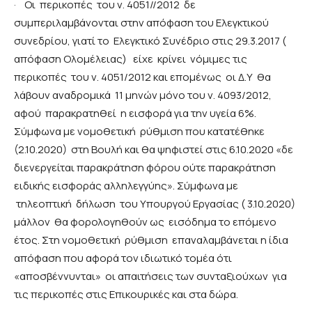
·
Οι περικοπές του ν. 4051//2012 δε
συμπεριλαμβάνονται στην απόφαση του Ελεγκτικού
συνεδρίου, γιατί το Ελεγκτικό Συνέδριο στις 29.3.2017 (
απόφαση Ολομέλειας) είχε κρίνει νόμιμες τις
περικοπές του ν. 4051/2012 και επομένως οι Δ.Υ θα
λάβουν αναδρομικά 11 μηνών μόνο του ν. 4093/2012,
αφού παρακρατηθεί η εισφορά για την υγεία 6%.
Σύμφωνα με νομοθετική ρύθμιση που κατατέθηκε
(2.10.2020) στη Βουλή και θα ψηφιστεί στις 6.10.2020 «δε
διενεργείται παρακράτηση φόρου ούτε παρακράτηση
ειδικής εισφοράς αλληλεγγύης». Σύμφωνα με
τηλεοπτική δήλωση του Υπουργού Εργασίας ( 3.10.2020)
μάλλον θα φορολογηθούν ως εισόδημα το επόμενο
έτος. Στη νομοθετική ρύθμιση επαναλαμβάνεται η ίδια
απόφαση που αφορά τον ιδιωτικό τομέα ότι
«αποσβέννυνται» οι απαιτήσεις των συνταξιούχων για
τις περικοπές στις Επικουρικές και στα δώρα.