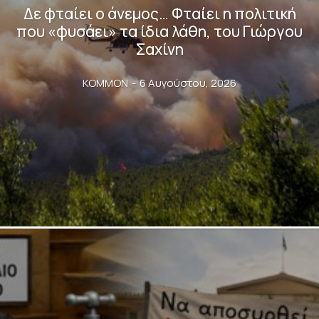
Δε φταίει ο άνεμος… Φταίει η πολιτική
που «φυσάει» τα ίδια λάθη, του Γιώργου
Σαχίνη
KOMMON
-
6 Αυγούστου, 2026