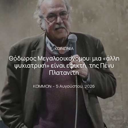
ΚΟΙΝΩΝΙΑ
Θόδωρος Μεγαλοοικονόμου: μια «άλλη
ψυχιατρική» είναι εφικτή, της Πένυ
Πλατανίτη
KOMMON
-
5 Αυγούστου, 2026