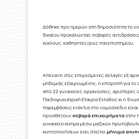
Δόθηκε προ ημερών στη δημοσιότητα το νο
δικαίου προκαλώντας σοβαρές αντιδράσεις
κύκλους, καθηγητές/ριες πανεπιστημίου.
Απέναντι στις επερχόμενες αλλαγές εξ αρχ
μηδεμιάς εξαιρουμένης, η επιτροπή για το 
από 22 γυναικείες οργανώσεις, αριστερές ο
Παιδοψυχιατρική Εταιρία Ελλάδος κι η Ένωσ
παρεμβάσεις ενάντια στο νομοσχέδιο είναι
προσθέτουν
σοβαρά επιχειρήματα
στην π
γυναικείο κίνημα μέσω μαζικών πρωτοβου
κινητοποιήσεων έχει στείλει
μήνυμα ανυπα