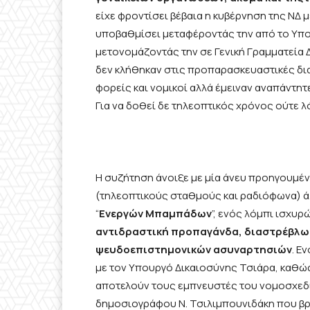
είχε φροντίσει βέβαια η κυβέρνηση της ΝΔ 
υποβαθμίσει μεταφέροντάς την από το Υπο
μετονομάζοντάς την σε Γενική Γραμματεία Δ
δεν κλήθηκαν στις προπαρασκευαστικές δια
φορείς και νομικοί αλλά έμειναν αναπάντητ
Για να δοθεί δε τηλεοπτικός χρόνος ούτε 
Η συζήτηση άνοιξε με μία άνευ προηγουμέ
(τηλεοπτικούς σταθμούς και ραδιόφωνα) άλ
“
Ενεργών Μπαμπάδων
”, ενός λόμπι ισχυ
αντιδραστική προπαγάνδα, διαστρέβλωσ
ψευδοεπιστημονικών ασυναρτησιών
. Ε
με τον Υπουργό Δικαιοσύνης Τσιάρα, καθώς
αποτελούν τους εμπνευστές του νομοσχεδί
δημοσιογράφου Ν. Τσιλιμπουνιδάκη που β