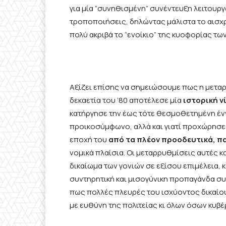
για μία “συνηθισμένη” συνέντευξη λειτουργώ
τροποποιήσεις, δηλώντας μάλιστα το αισ
πολύ ακριβά το “ενοίκιο” της κυοφορίας των
Αξίζει επίσης να σημειώσουμε πως η μεταρ
δεκαετία του ‘80 αποτέλεσε μία
ιστορική ν
κατήργησε την έως τότε θεσμοθετημένη ένν
προικοσύμφωνο, αλλά και γιατί προχώρησε 
εποχή του
από τα πλέον προοδευτικά, π
νομικά πλαίσια. Οι μεταρρυθμίσεις αυτές 
δικαίωμα των γονιών σε εξίσου επιμέλεια,
συντηρητική και μισογύνικη προπαγάνδα 
πως πολλές πλευρές του ισχύοντος δικαίου 
με ευθύνη της πολιτείας κι όλων όσων κυβέ