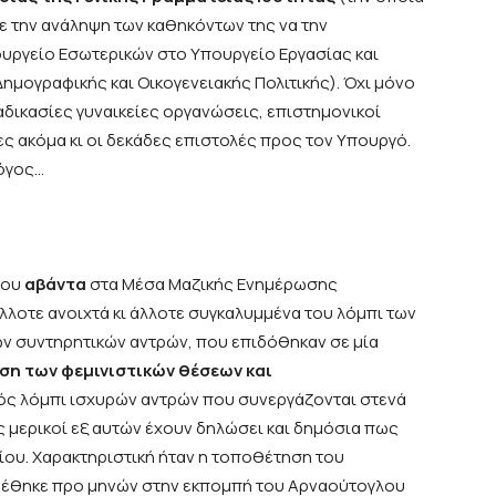
με την ανάληψη των καθηκόντων της να την
υργείο Εσωτερικών στο Υπουργείο Εργασίας και
ημογραφικής και Οικογενειακής Πολιτικής). Όχι μόνο
δικασίες γυναικείες οργανώσεις, επιστημονικοί
ες ακόμα κι οι δεκάδες επιστολές προς τον Υπουργό.
λόγος…
νου
αβάντα
στα Μέσα Μαζικής Ενημέρωσης
λοτε ανοιχτά κι άλλοτε συγκαλυμμένα του λόμπι των
ρών συντηρητικών αντρών, που επιδόθηκαν σε μία
η των φεμινιστικών θέσεων και
νός λόμπι ισχυρών αντρών που συνεργάζονται στενά
 μερικοί εξ αυτών έχουν δηλώσει και δημόσια πως
ου. Χαρακτηριστική ήταν η τοποθέτηση του
ρέθηκε προ μηνών στην εκπομπή του Αρναούτογλου