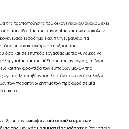
ημα της τροποποίησης του οικογενειακού δικαίου έχει
ρίοδο που εξαιτίας της πανδημίας και των δύσκολων
ογενειακό εισόδημα έχει πληγεί βαθειά, τα
ι: τόσο με την κατακόρυφη αύξηση της
ύ όσο και σε επίπεδο εργασίας με τις γυναίκες να
τηλεργασίας και της αύξησης της ανεργίας, τα βάρη
λεία και την φροντίδα των ευπαθών μελών της
 υγείας. Μία κυβέρνηση λοιπόν που δεν έχει λάβει
 όλων των παραπάνω ζητημάτων προχωρά σε μία
ό δίκαιο.
νοιξε με τον
εκκωφαντικό αποκλεισμό των
ίδιας της Γενικής Γραμματείας Ισότητας
(την οποία