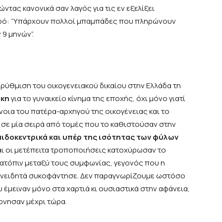
ντας κανονικά σαν λαγός για τις εν εξελίξει
χρό: “Υπάρχουν πολλοί μπαμπάδες που πληρώνουν
 9 μηνών”.
ρύθμιση του οικογενειακού δικαίου στην Ελλάδα τη
ίκη
για το γυναικείο κίνημα της εποχής, όχι μόνο γιατί
οια του πατέρα-αρχηγού της οικογένειας και το
σε μία σειρά από τομές που το καθιστούσαν στην
αιδοκεντρικά και υπέρ της ισότητας των φύλων
και οι μετέπειτα τροποποιήσεις κατοχύρωσαν το
 κατόπιν μεταξύ τους συμφωνίας, γεγονός που η
συνειδητά συκοφάντησε. Δεν παραγνωρίζουμε ωστόσο
έμειναν μόνο στα χαρτιά κι ουσιαστικά στην αφάνεια,
ρνησαν μέχρι τώρα.