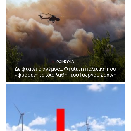
ΚΟΙΝΩΝΙΑ
Δε φταίει ο άνεμος… Φταίει η πολιτική που
«φυσάει» τα ίδια λάθη, του Γιώργου Σαχίνη