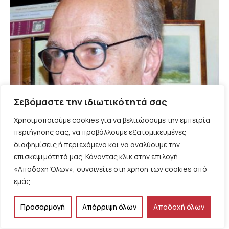
Σεβόμαστε την ιδιωτικότητά σας
Χρησιμοποιούμε cookies για να βελτιώσουμε την εμπειρία
περιήγησής σας, να προβάλλουμε εξατομικευμένες
διαφημίσεις ή περιεχόμενο και να αναλύουμε την
ΑΝΑΚΟΙΝΩΣΕΙΣ - ΕΚΔΗΛΩΣΕΙΣ
επισκεψιμότητά μας. Κάνοντας κλικ στην επιλογή
Διαδικτυακή επίθεση στον Σήφη Καυκαλά: Τα
«Αποδοχή Όλων», συναινείτε στη χρήση των cookies από
τρολ της κυβέρνησης και οι αγωνιστές μιας
εμάς.
ολόκληρης ζωής
Προσαρμογή
Απόρριψη όλων
Αποδοχή όλων