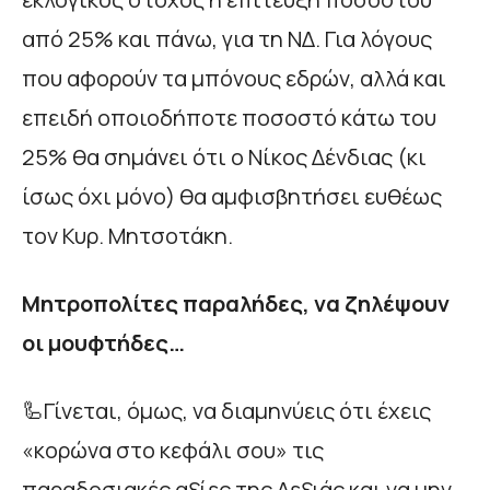
από 25% και πάνω, για τη ΝΔ. Για λόγους
που αφορούν τα μπόνους εδρών, αλλά και
επειδή οποιοδήποτε ποσοστό κάτω του
25% θα σημάνει ότι ο Νίκος Δένδιας (κι
ίσως όχι μόνο) θα αμφισβητήσει ευθέως
τον Κυρ. Μητσοτάκη.
Μητροπολίτες παραλήδες, να ζηλέψουν
οι μουφτήδες…
🦾Γίνεται, όμως, να διαμηνύεις ότι έχεις
«κορώνα στο κεφάλι σου» τις
παραδοσιακές αξίες της Δεξιάς και να μην