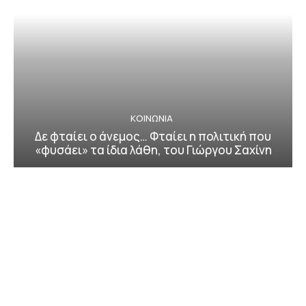
ΚΟΙΝΩΝΙΑ
Δε φταίει ο άνεμος… Φταίει η πολιτική που
«φυσάει» τα ίδια λάθη, του Γιώργου Σαχίνη