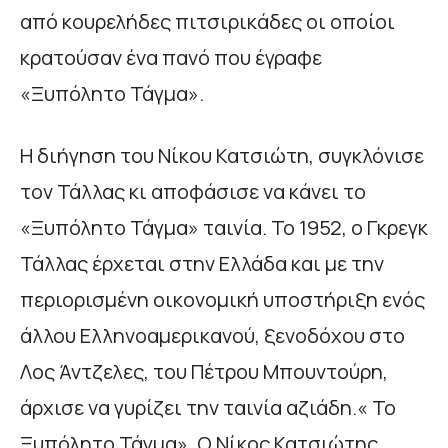
από κουρελήδες πιτσιρικάδες οι οποίοι
κρατούσαν ένα πανό που έγραφε
«Ξυπόλητο Τάγμα».
Η διήγηση του Νίκου Κατσιώτη, συγκλόνισε
τον Τάλλας κι αποφάσισε να κάνει το
«Ξυπόλητο Τάγμα» ταινία. Το 1952, ο Γκρεγκ
Τάλλας έρχεται στην Ελλάδα και με την
περιορισμένη οικονομική υποστήριξη ενός
άλλου Ελληνοαμερικανού, ξενοδόχου στο
Λος Άντζελες, του Πέτρου Μπουντούρη,
άρχισε να γυρίζει την ταινία αζιάδη.« Το
Ξυπόλητο Τάγμα». Ο Νίκος Κατσιώτης