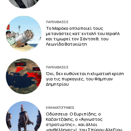
ΠΑΡΕΜΒΑΣΕΙΣ
Το Μαρόκο οπλοποιεί τους
μετανάστες κατ’ εντολή του Ισραήλ
και τιμωρεί τον Σάντσεθ, του
Λεωνίδα Βατικιώτη
ΠΑΡΕΜΒΑΣΕΙΣ
Όχι, δεν ευθύνεται η κλιματική κρίση
για τις πυρκαγιές, του Φάμπιαν
Δημητρίου
ΚΙΝΗΜΑΤΟΓΡΆΦΟΣ
Οδύσσεια: Ο Ευριπίδης, ο
Καζαντζάκης, ο «Άγνωστος
στρατιώτης»… και άλλοι
«ανθέλληνες»!, του Σπύρου Αλεξίου