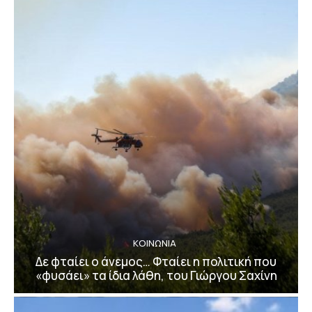
ΚΟΙΝΩΝΙΑ
Δε φταίει ο άνεμος… Φταίει η πολιτική που
«φυσάει» τα ίδια λάθη, του Γιώργου Σαχίνη