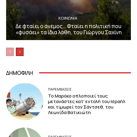
ΚΟΙΝΩΝΙΑ
Δε φταίει ο άνεμος… Φταίει η πολιτική που
«φυσάει» τα ίδια λάθη, του Γιώργου Σαχίνη
ΔΗΜΟΦΙΛΗ
ΠΑΡΕΜΒΑΣΕΙΣ
Το Μαρόκο οπλοποιεί τους
μετανάστες κατ’ εντολή του Ισραήλ
και τιμωρεί τον Σάντσεθ, του
Λεωνίδα Βατικιώτη
ΠΑΡΕΜΒΑΣΕΙΣ