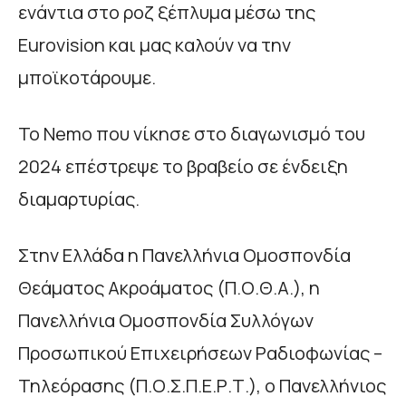
ενάντια στο ροζ ξέπλυμα μέσω της
Eurovision και μας καλούν να την
μποϊκοτάρουμε.
To Nemo που νίκησε στο διαγωνισμό του
2024 επέστρεψε το βραβείο σε ένδειξη
διαμαρτυρίας.
Στην Ελλάδα η Πανελλήνια Ομοσπονδία
Θεάματος Ακροάματος (Π.Ο.Θ.Α.), η
Πανελλήνια Ομοσπονδία Συλλόγων
Προσωπικού Επιχειρήσεων Ραδιοφωνίας –
Τηλεόρασης (Π.Ο.Σ.Π.Ε.Ρ.Τ.), ο Πανελλήνιος