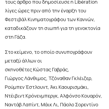
τους άρθρο που δημοσίευσε η Libération
λίγες ώρες πριν από την έναρξη του
Φεστιβάλ Κινηματογράφου των Καννών,
καταδικάζουν τη σιωπή για τη γενοκτονία
στη Γάζα.
Στο κείμενο, το οποίο συνυπογράφουν
μεταξύ άλλων οι
σκηνοθέτες Κώστας Γαβράς,
Γιώργος Λάνθιμος, Τζόναθαν Γκλέιζερ,
Ρούμπεν Έστλουντ, Άκι Καουρισμάκι,
Ντέιβιντ Κρόνενμπεργκ, Αλφόνσο Κουαρόν,
Ναντάβ Λαπίντ, Μάικ Λι, Πάολο Σορεντίνο