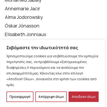
Annemarie Jacir
Alma Jodorowsky
Óskar Jónasson
Elisabeth Jonniaux
Valdimar Jóhannsson
Σεβόμαστε την ιδιωτικότητά σας
Rachel Leah Jones
Χρησιμοποιούμε cookies για να βελτιώσουμε την εμπειρία
Þorsteinn Jónsson
περιήγησής σας, να προβάλλουμε εξατομικευμένες
διαφημίσεις ή περιεχόμενο και να αναλύουμε την
Gladys Joujou
επισκεψιμότητά μας. Κάνοντας κλικ στην επιλογή
Radu Jude
«Αποδοχή Όλων», συναινείτε στη χρήση των cookies από
εμάς.
Ilker Kaleli
Asif Kapadia
Προσαρμογή
Απόρριψη όλων
Αποδοχή όλων
Semih Kaplanoğlu