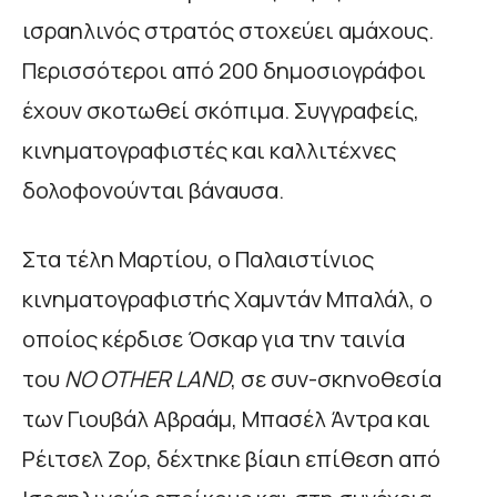
ισραηλινός στρατός στοχεύει αμάχους.
Περισσότεροι από 200 δημοσιογράφοι
έχουν σκοτωθεί σκόπιμα. Συγγραφείς,
κινηματογραφιστές και καλλιτέχνες
δολοφονούνται βάναυσα.
Στα τέλη Μαρτίου, ο Παλαιστίνιος
κινηματογραφιστής Χαμντάν Μπαλάλ, ο
οποίος κέρδισε Όσκαρ για την ταινία
του
NO OTHER LAND
, σε συν-σκηνοθεσία
των Γιουβάλ Αβραάμ, Μπασέλ Άντρα και
Ρέιτσελ Ζορ, δέχτηκε βίαιη επίθεση από