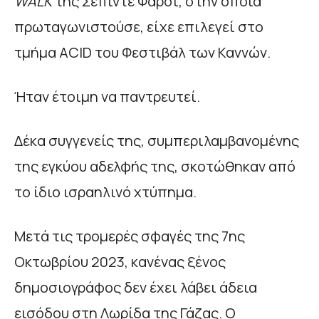
WALK
της Σεπιντέ Φαρσί, στην οποία
πρωταγωνιστούσε, είχε επιλεγεί στο
τμήμα ACID του Φεστιβάλ των Καννών.
Ήταν έτοιμη να παντρευτεί.
Δέκα συγγενείς της, συμπεριλαμβανομένης
της εγκύου αδελφής της, σκοτώθηκαν από
το ίδιο ισραηλινό χτύπημα.
Μετά τις τρομερές σφαγές της 7ης
Οκτωβρίου 2023, κανένας ξένος
δημοσιογράφος δεν έχει λάβει άδεια
εισόδου στη Λωρίδα της Γάζας. Ο