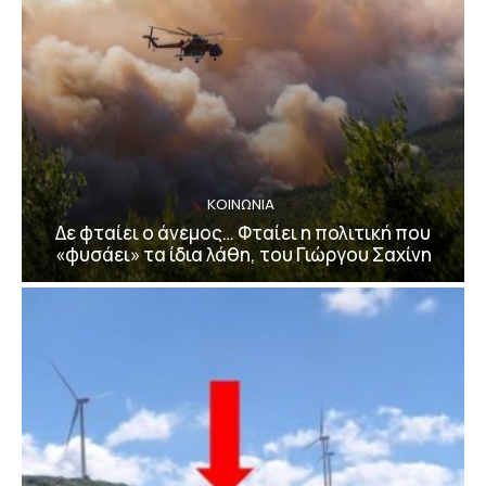
ΚΟΙΝΩΝΙΑ
Δε φταίει ο άνεμος… Φταίει η πολιτική που
«φυσάει» τα ίδια λάθη, του Γιώργου Σαχίνη