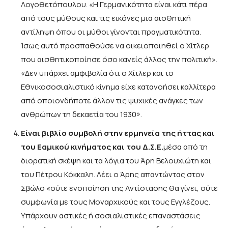
Λογοθετόπουλου. «Η Γερμανικότητα είναι κάτι πέρα
από τους μύθους και τις εικόνες μια αισθητική
αντίληψη όπου οι μύθοι γίνονται πραγματικότητα.
Ίσως αυτό προσπαθούσε να οικειοποιηθεί ο Χίτλερ
που αισθητικοποίησε όσο κανείς άλλος την πολιτική».
«Δεν υπάρχει αμφιβολία ότι ο Χίτλερ και το
Εθνικοσοσιαλιστικό κίνημα είχε κατανοήσει καλλίτερα
από οποιονδήποτε άλλον τις ψυχικές ανάγκες των
ανθρώπων τη δεκαετία του 1930».
Είναι βιβλίο συμβολή στην ερμηνεία της ήττας και
του Εαμικού κινήματος και του Δ.Σ.Ε.
μέσα από τη
διορατική σκέψη και τα λόγια του Άρη Βελουχιώτη και
του Πέτρου Κόκκαλη. Λέει ο Άρης απαντώντας στον
Σβώλο «ούτε ενοποίηση της Αντίστασης θα γίνει, ούτε
συμφωνία με τους Μοναρχικούς και τους Εγγλέζους.
Υπάρχουν αστικές ή σοσιαλιστικές επαναστάσεις