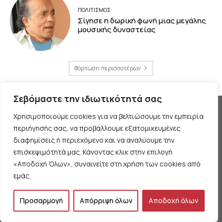
ΠΟΛΙΤΙΣΜΟΣ
Σίγησε η δωρική φωνή μιας μεγάλης
μουσικής δυναστείας
Φόρτωση περισσοτέρων
Σεβόμαστε την ιδιωτικότητά σας
Χρησιμοποιούμε cookies για να βελτιώσουμε την εμπειρία
περιήγησής σας, να προβάλλουμε εξατομικευμένες
διαφημίσεις ή περιεχόμενο και να αναλύουμε την
επισκεψιμότητά μας. Κάνοντας κλικ στην επιλογή
«Αποδοχή Όλων», συναινείτε στη χρήση των cookies από
Θέλουμε να μιλήσουμε για τον κομμουνισμό της
εμάς.
εποχής μας, την αναγκαία αλλά όχι δεδομένη
προοπτική. Θέλουμε να μιλήσουμε ταυτόχρονα για
Προσαρμογή
Απόρριψη όλων
Αποδοχή όλων
την καθημερινή επιβίωση και τον αγώνα γι’ αυτήν.
© 2017 kommon.gr. All Rights Reserved.