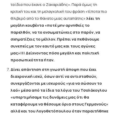
τα ίδια που έκανε ο Ζαχαριάδης». Παρά όμως τη
κριτική του και τη μελαγχολική του φράση «τίποτα πιο
θλιβερό από το θάνατο μιας αυταπάτης»
λέει τη
μεγάλη κουβέντα «ποτέ μην αρνηθείς το
παρελθόν, να το ενσωματώνεις στο παρόν ,να
σχηματίζεις το μέλλον. Πρέπει να πεθάνουμε
συνεπείς με τον εαυτό μας και τους αγώνες
μας»!!! Δείχνοντας πόσο μεγάλη και πολιτική
προσωπικότητα ήταν.
Δίνει απάντηση στη γνωστή άποψη που έχει
διαχρονική ισχύ, όσων αντί να αντισταθούν,
συνεργάζονται με ισχυρούς «για να σώσουν το
λαό» μέσα από τα ίδια τα λόγια του Τσολάκογλου
«υπερτιμήσαμε τις δυνάμεις μας ότι θα
καταφέρουμε να θέσουμε όρια στους Γερμανούς»
αλλά και του Λογοθετόπουλου όταν παραιτήθηκε