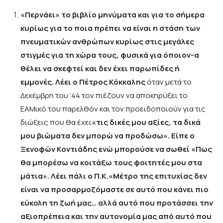
«Περνάει» το βιβλίο μηνύματα και για το σήμερα
κυρίως για το ποια πρέπει να είναι η στάση των
πνευματικών ανθρώπων κυρίως στις μεγάλες
στιγμές για τη χώρα τους, φυσικά για όποιον-α
θέλει να σκεφτεί και δεν έχει παρωπίδες ή
εμμονές. Λέει ο Πέτρος Κόκκαλης
όταν μετά το
Δεκέμβρη του ‘44 τον πιέζουν να αποκηρύξει το
ΕΑΜικό του παρελθόν και τον προειδοποιούν για τις
διώξεις που θα έχει
«τις δικές μου αξίες, τα δικά
μου βιώματα δεν μπορώ να προδώσω». Είπε ο
Ξενοφών Κοντιάδης ενώ μπορούσε να σωθεί «Πως
θα μπορέσω να κοιτάξω τους φοιτητές μου στα
μάτια». Λέει πάλι ο Π.Κ.
«Μέτρο της επιτυχίας δεν
είναι να προσαρμοζόμαστε σε αυτό που κάνει πιο
εύκολη τη ζωή μας… αλλά αυτό που προτάσσει την
αξιοπρέπεια και την αυτονομία μας από αυτό που