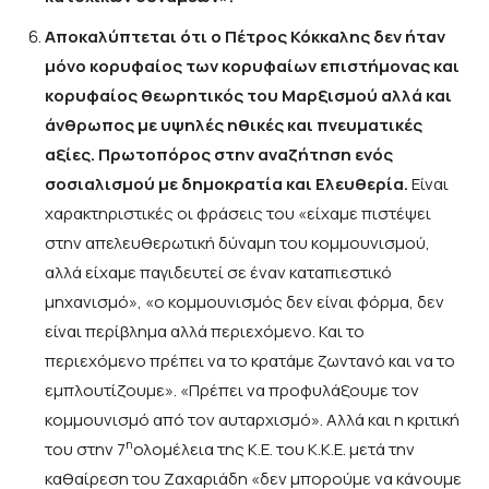
Αποκαλύπτεται ότι ο Πέτρος Κόκκαλης δεν ήταν
μόνο κορυφαίος των κορυφαίων επιστήμονας και
κορυφαίος θεωρητικός του Μαρξισμού αλλά και
άνθρωπος με υψηλές ηθικές και πνευματικές
αξίες. Πρωτοπόρος στην αναζήτηση ενός
σοσιαλισμού με δημοκρατία και Ελευθερία.
Είναι
χαρακτηριστικές οι φράσεις του «είχαμε πιστέψει
στην απελευθερωτική δύναμη του κομμουνισμού,
αλλά είχαμε παγιδευτεί σε έναν καταπιεστικό
μηχανισμό», «ο κομμουνισμός δεν είναι φόρμα, δεν
είναι περίβλημα αλλά περιεχόμενο. Και το
περιεχόμενο πρέπει να το κρατάμε ζωντανό και να το
εμπλουτίζουμε». «Πρέπει να προφυλάξουμε τον
κομμουνισμό από τον αυταρχισμό». Αλλά και η κριτική
η
του στην 7
ολομέλεια της Κ.Ε. του Κ.Κ.Ε. μετά την
καθαίρεση του Ζαχαριάδη «δεν μπορούμε να κάνουμε