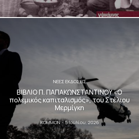
ΝΈΕΣ ΕΚΔΌΣΕΙΣ
ΒΙΒΛΙΟ Π. ΠΑΠΑΚΩΝΣΤΑΝΤΙΝΟΥ «Ο
πολεμικός καπιταλισμός», του Στέλιου
Μερμίγκη
KOMMON
-
5 Ιουλίου, 2026