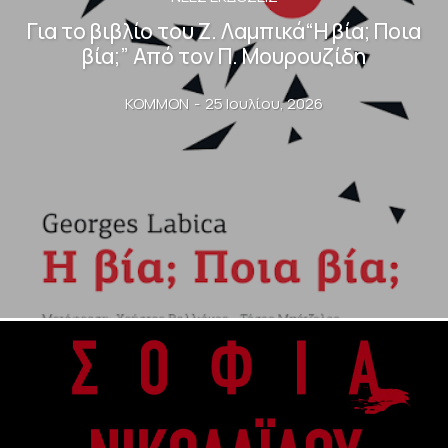
Για το βιβλίο του Ζ. Λαμπικά“Η βία; Ποια
βία;” Από τον Π. Μουρουζίδη
KOMMON
-
25 Ιουλίου, 2026