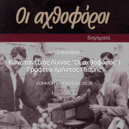
ΝΈΕΣ ΕΚΔΌΣΕΙΣ
Κωνσταντίνος Λίχνος “Οι αχθοφόροι” |
Γράφει ο Χρήστος Μιάμης
KOMMON
-
19 Ιουλίου, 2026