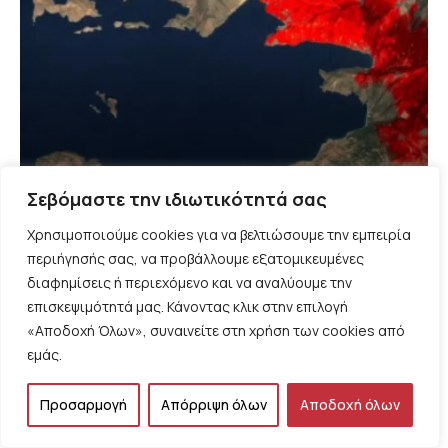
ΠΑΡΕΜΒΑΣΕΙΣ
Σεβόμαστε την ιδιωτικότητά σας
Όχι, δεν ευθύνεται η κλιματική κρίση για τις
Χρησιμοποιούμε cookies για να βελτιώσουμε την εμπειρία
πυρκαγιές, του Φάμπιαν Δημητρίου
περιήγησής σας, να προβάλλουμε εξατομικευμένες
διαφημίσεις ή περιεχόμενο και να αναλύουμε την
επισκεψιμότητά μας. Κάνοντας κλικ στην επιλογή
«Αποδοχή Όλων», συναινείτε στη χρήση των cookies από
εμάς.
Προσαρμογή
Απόρριψη όλων
Αποδοχή όλων