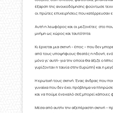
έξαρση της ανοικοδόμησης φούντωσε τεχνητ
οι πρώτες επιχειρήσεις που κατέρρευσαν ε
Αυτή η λεωφόρος και οι μεζονέτες στο που
μνήμη ως χώρος και ταυτότητα.
Κι έρχεται μια σκηνή – έπος – που δεν μπορε
από τους υποψήφιους θεατές η ηδονή, ενό
μόνο γι’ αυτή- για την οποία θα άξιζε ο Μ
γυρίζονταν η ταινία στην Ευρώπη) και η μεγ
Η ερωτική τους σκηνή. Ένας άνδρας που πουλ
γυναίκα που δεν έχει πρόβλημα να πληρώσει 
και να πούμε ένα καλό σεξ μπορεί κάποιες φ
Μέσα από αυτήν την αξεπέραστη σκηνή – πρ