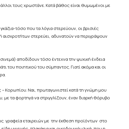
οι άλλοι τους χρωστάνε. Κατά βάθος είναι θυμωμένοι με
γκάζια-τόσο που τα λόγια στερεύουν, οι βρισιές
υή αισχροτήτων στερεύει, αδυνατούν να περιγράψουν
 σινεμά) αποδίδουν τόσο έντεχνα την ψυχική ένδεια
τι του ποιητικού του σύμπαντος. Γιατί ακόμα και οι
ρα.
 – Κορωπίου. Ναι, πρωταγωνιστεί κατά τη γνώμη μου
, με τα φορτηγά να στριγγλίζουν, έναν διαρκή θόρυβο
ρίως γραφεία εταιρειών με την έκθεση προϊόντων στο
 είδη υγιεινής, πλακάκια και οικοδομικά υλικά, που η