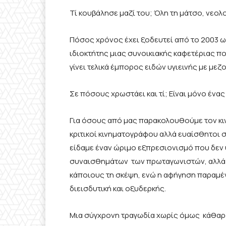
Τί κουβάλησε μαζί του; Όλη τη μάτσο, νεο
Πόσος χρόνος έχει ξοδευτεί από το 2003 ω
ιδιοκτήτης μιας συνοικιακής καφετέριας πο
γίνει τελικά έμπορος ειδών υγιεινής με μεζ
Σε πόσους χρωστάει και τί; Είναι μόνο ένα
Για όσους από μας παρακολουθούμε τον κι
κριτικοί κινηματογράφου αλλά ευαίσθητοι στ
είδαμε έναν ώριμο εξπρεσιονισμό που δεν
συναισθημάτων των πρωταγωνιστών, αλλά μ
κάποιους τη σκέψη, ενώ η αφήγηση παραμένε
διεισδυτική και οξυδερκής.
Μια σύγχρονη τραγωδία χωρίς όμως κάθαρ