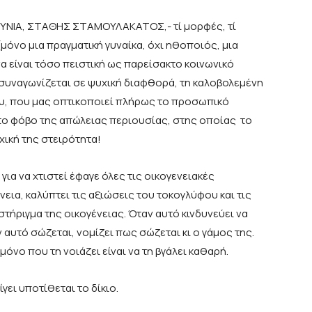
ΚΟΥΝΙΑ, ΣΤΑΘΗΣ ΣΤΑΜΟΥΛΑΚΑΤΟΣ,- τί μορφές, τί
(μόνο μια πραγματική γυναίκα, όχι ηθοποιός, μια
 είναι τόσο πειστική ως παρείσακτο κοινωνικό
 συναγωνίζεται σε ψυχική διαφθορά, τη καλοβολεμένη
ου, που μας οπτικοποιεί πλήρως το προσωπικό
το φόβο της απώλειας περιουσίας, στης οποίας το
ική της στειρότητα!
 για να χτιστεί έφαγε όλες τις οικογενειακές
εια, καλύπτει τις αξιώσεις του τοκογλύφου και τις
 στήριγμα της οικογένειας. Όταν αυτό κινδυνεύει να
ν αυτό σώζεται, νομίζει πως σώζεται κι ο γάμος της.
όνο που τη νοιάζει είναι να τη βγάλει καθαρή.
γει υποτίθεται το δίκιο.