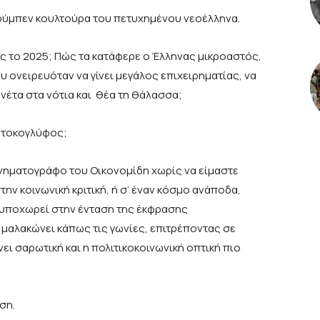
λούμπεν κουλτούρα του πετυχημένου νεοέλληνα.
ς το 2025; Πώς τα κατάφερε ο Έλληνας μικροαστός,
υ ονειρευόταν να γίνει μεγάλος επιχειρηματίας, να
ονέτα στα νότια και θέα τη θάλασσα;
ς τοκογλύφος;
νηματογράφο του Οικονομίδη χωρίς να είμαστε
ην κοινωνική κριτική, ή σ’ έναν κόσμο ανάποδα,
 υποχωρεί στην ένταση της έκφρασης
αλακώνει κάπως τις γωνίες, επιτρέποντας σε
ι σαρωτική και η πολιτικοκοινωνική οπτική πιο
ση.