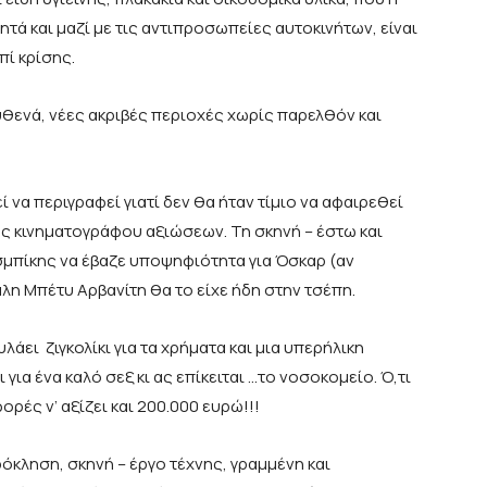
ά και μαζί με τις αντιπροσωπείες αυτοκινήτων, είναι
πί κρίσης.
θενά, νέες ακριβές περιοχές χωρίς παρελθόν και
ί να περιγραφεί γιατί δεν θα ήταν τίμιο να αφαιρεθεί
ς κινηματογράφου αξιώσεων. Τη σκηνή – έστω και
πισμπίκης να έβαζε υποψηφιότητα για Όσκαρ (αν
άλη Μπέτυ Αρβανίτη θα το είχε ήδη στην τσέπη.
άει ζιγκολίκι για τα χρήματα και μια υπερήλικη
για ένα καλό σεξ κι ας επίκειται …το νοσοκομείο. Ό,τι
ορές ν’ αξίζει και 200.000 ευρώ!!!
όκληση, σκηνή – έργο τέχνης, γραμμένη και