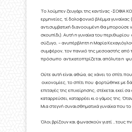
Το λούμπεν ζευγάρι της καντίνας -ΣΟΦΙΑ 
ερμηνείες, τί δολοφονικό βλέμμα γυναίκας 
αντισυμβατική διανοουμένη θα μπορούσε να
σκουπίδι). Αυτή η γυναίκα του περιθωρίου
σύζυγο, – ανυπέρβλητη η Μαρία Κεχαγιόγλ
συμφέρον, τον πανικό της μεσοαστής από 
πρόσωπο αντικατοπτρίζεται απόλυτα η ψυχ
Ούτε αυτή είναι αθώα, ας χάνει το σπίτι που
οικονομίες, το σπίτι που φορτώθηκε με δάν
επιταγές της επιχείρησης, στέκεται εκεί σα
καταρρεύσει, καταρρέει κι ο γάμος της. Ότα
Μια στεγνή συναισθηματικά γυναίκα που το μ
Όλοι βρίζουν και φωνασκούν γιατί …τους πνί