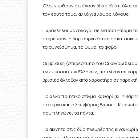
Όλοι νιώθουν ότι έχουν δίκιο. Κι ότι όλοι 
τον εαυτό τους, αλλά για λάθος λόγους.
Παράλληλοι μονόλογοι σε ένταση -τέρμα τα 
στερεύουν, η δημιουργικότητα σε κατασκε
το συναίσθημα, το θυμό, το φόβο.
Οι βρισιές (στερεότυπο του Οικονομίδειου
των μεσοαστών Ελλήνων, που γίνονται κομμά
βρισιές άλλαζαν από χαρακτήρα σε χαρακτή
Το άλλο ποιητικό στίγμα καθορίζει η Βάρης
στο έργο και η λεωφόρος Βάρης – Κορωπίου
που πληγώνει τα πάντα.
Τα ακίνητα στις δύο πλευρές της είναι κυ
ισόγειο, είδη σπιτιού, φωτιστικά, μπάνια και