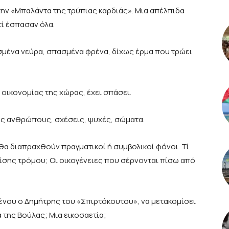
 την «Μπαλάντα της τρύπιας καρδιάς». Μια απέλπιδα
τί έσπασαν όλα.
σμένα νεύρα, σπασμένα φρένα, δίχως έρμα που τρώει
 οικονομίας της χώρας, έχει σπάσει.
ους ανθρώπους, σχέσεις, ψυχές, σώματα.
ί θα διαπραχθούν πραγματικοί ή συμβολικοί φόνοι. Τί
ίσης τρόμου; Οι οικογένειες που σέρνονται πίσω από
ένου ο Δημήτρης του «Σπιρτόκουτου», να μετακομίσει
 της Βούλας; Μια εικοσαετία;