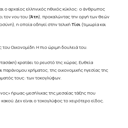
ι ο αρχαίος ελληνικός ηθικός κύκλος: ο άνθρωπος
 τον νου του (
Άτη
), προκαλώντας την οργή των θεών
οσύνη), η οποία οδηγεί στην τελική
Τίσι
(τιμωρία και
ς του Οικονομίδη. Η πιο ώριμη δουλειά του.
στασάκη) κρατάει το ρευστό της χώρας. Ευθεία
ι παράνομου χρήματος, της οικονομικής ηγεσίας της
ήματός τους: των τοκογλύφων.
μένος» ήρωας-μεσήλικας της μεσαίας τάξης που
 κακού. Δεν είναι ο τοκογλύφος το χειρότερο είδος.