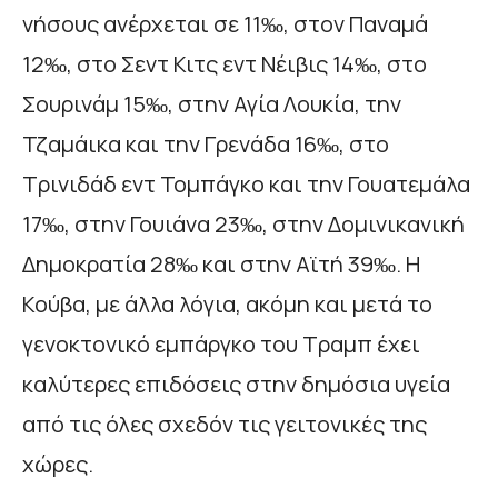
νήσους ανέρχεται σε 11‰, στον Παναμά
12‰, στο Σεντ Κιτς εντ Νέιβις 14‰, στο
Σουρινάμ 15‰, στην Αγία Λουκία, την
Τζαμάικα και την Γρενάδα 16‰, στο
Τρινιδάδ εντ Τομπάγκο και την Γουατεμάλα
17‰, στην Γουιάνα 23‰, στην Δομινικανική
Δημοκρατία 28‰ και στην Αϊτή 39‰. Η
Κούβα, με άλλα λόγια, ακόμη και μετά το
γενοκτονικό εμπάργκο του Τραμπ έχει
καλύτερες επιδόσεις στην δημόσια υγεία
από τις όλες σχεδόν τις γειτονικές της
χώρες.