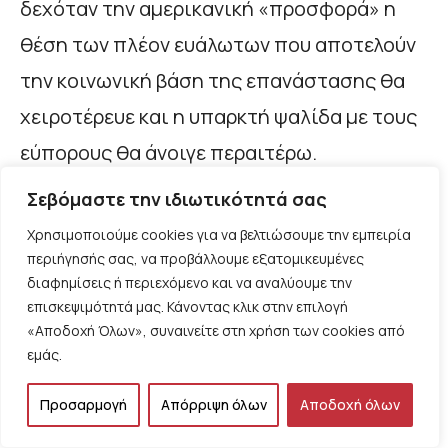
δεχόταν την αμερικανική «προσφορά» η
θέση των πλέον ευάλωτων που αποτελούν
την κοινωνική βάση της επανάστασης θα
χειροτέρευε και η υπαρκτή ψαλίδα με τους
εύπορους θα άνοιγε περαιτέρω.
Σεβόμαστε την ιδιωτικότητά σας
Αντίθετα με ό,τι θα επέλεγαν τα
Χρησιμοποιούμε cookies για να βελτιώσουμε την εμπειρία
περισσότερα κράτη στον κόσμο, η
περιήγησής σας, να προβάλλουμε εξατομικευμένες
διαφημίσεις ή περιεχόμενο και να αναλύουμε την
κυβέρνηση του Μιγκέλ Ντίας Κανέλ, παρότι
επισκεψιμότητά μας. Κάνοντας κλικ στην επιλογή
προέβη σε σημαντικές κι επικίνδυνες
«Αποδοχή Όλων», συναινείτε στη χρήση των cookies από
εμάς.
μακροπρόθεσμα κοινωνικά και πολιτικά
οικονομικές
παραχωρήσεις
(δίνοντας το
Προσαρμογή
Απόρριψη όλων
Αποδοχή όλων
δικαίωμα όχι απλώς σε Κουβανούς της