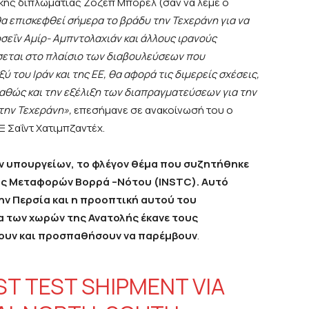
κής διπλωματίας Ζοζέπ Μπορέλ (σαν να λέμε ο
α επισκεφθεί σήμερα το βράδυ την Τεχεράνη για να
σεΐν Αμίρ- Αμπντολαχιάν και άλλους ιρανούς
σεται στο πλαίσιο των διαβουλεύσεων που
του Ιράν και της ΕΕ, θα αφορά τις διμερείς σχέσεις,
καθώς και την εξέλιξη των διαπραγματεύσεων για την
την Τεχεράνη»,
επεσήμανε σε ανακοίνωσή του ο
 Σαΐντ Χατιμπζαντέχ.
ων υπουργείων, το φλέγον θέμα που συζητήθηκε
μος Μεταφορών Βορρά –Νότου
(INSTC). Αυτό
ην Περσία και η προοπτική αυτού του
α των χωρών της Ανατολής έκανε τους
σουν και προσπαθήσουν να παρέμβουν
.
ST TEST SHIPMENT VIA