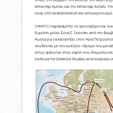
Μπαντάρ Αμπάς και την Μπαντάρ Ανζαλί. Υ
είναι υπό ανακατασκευή και εκσυγχρονισμό.
Ο INSTC παρακάμπτει το χρονοβόρο και ο
Ευρώπη μέσω Σουέζ. Ξεκινάει από την Βομβά
Ρωσία για να καταλήξει στην Αγία Πετρούπ
συνδέεται με τον κινέζικο «δρόμο του μετ
όπως φαίνεται στον χάρτη που δημοσίευσε 
Institute for Defense Studies and Analyses σ