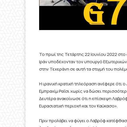
Το πρωί της Τετάρτης 22 Ιουνίου 2022 στο
Ιράν υποδέχονταν τον υπουργό Εξωτερικών
στην Τεχεράνη σε αυτή τα στιγμή του πολέμ
Η ιρανική κρατική τηλεόραση ανέφερε ότι 
Εμπραχίμ Ραΐσι χωρίς να δώσει περισσότερ
Δευτέρα ανακοίνωσε ότι η επίσκεψη Λαβρόφ
Ευρασιατική περιοχή και τον Καύκασο».
Πριν προλάβει να φύγει ο Λαβρόφ κατέφθασ