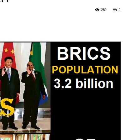
281
0