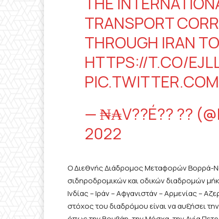
THE INTERNATIO
TRANSPORT CORRI
THROUGH IRAN TO
HTTPS://T.CO/EJL
PIC.TWITTER.CO
— ₦₳V??É?? ?? (
2022
Ο Διεθνής Διάδρομος Μεταφορών Βορρά-Νό
σιδηροδρομικών και οδικών διαδρομών μήκ
Ινδίας – Ιράν – Αφγανιστάν – Αρμενίας – Αζ
στόχος του διαδρόμου είναι να αυξήσει τ
όπως την Βομβάη, την Μόσχα, την Αγία Πετρ