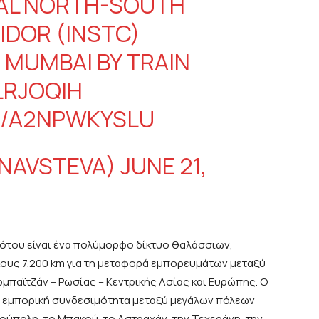
NAL NORTH-SOUTH
DOR (INSTC)
 MUMBAI BY TRAIN
LRJOQIH
M/A2NPWKYSLU
@NAVSTEVA)
JUNE 21,
του είναι ένα πολύμορφο δίκτυο θαλάσσιων,
ους 7.200 km για τη μεταφορά εμπορευμάτων μεταξύ
ερμπαϊτζάν – Ρωσίας – Κεντρικής Ασίας και Ευρώπης. Ο
ην εμπορική συνδεσιμότητα μεταξύ μεγάλων πόλεων
ούπολη, το Μπακού, το Αστραχάν, την Τεχεράνη, την