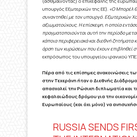
(ασθμαίνοντας) ο επικεφαλής της ευρωπαϊ
υπουργός Εξωτερικών της ΕΕ).
«Ο Μπορέλ θ
συναντηθεί με τον υπουργό. Εξωτερικών Χο
αξιωματούχους. Η επίσκεψη, η οποία εντάσ
πραγματοποιούνται αυτή την περίοδο μεταξύ 
κάποια περιφερειακά και διεθνή ζητήματα 
άρση των κυρώσεων που έχουν επιβληθεί σ
εκπρόσωπος του υπουργείου ιρανικού ΥΠΕΞ
Πέρα από τις επίσημες ανακοινώσεις τ
στην Τεχεράνη ήταν ο Διεθνής Διάδρο
απασχολεί την Ρώσικη διπλωματία και τ
κεφαλαιώδους δρόμου για την οικονομί
Ευρωπαίους (και όχι μόνο) να ανησυχή
RUSSIA SENDS FIR