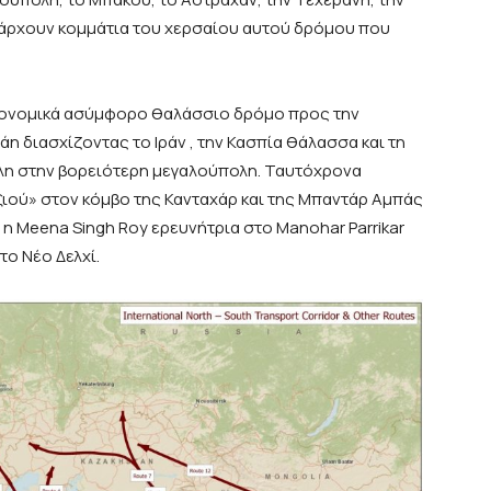
πάρχουν κομμάτια του χερσαίου αυτού δρόμου που
ικονομικά ασύμφορο θαλάσσιο δρόμο προς την
η διασχίζοντας το Ιράν , την Κασπία θάλασσα και τη
ολη στην βορειότερη μεγαλούπολη. Ταυτόχρονα
αξιού» στον κόμβο της Κανταχάρ και της Μπαντάρ Αμπάς
η Meena Singh Roy ερευνήτρια στο Manohar Parrikar
το Νέο Δελχί.