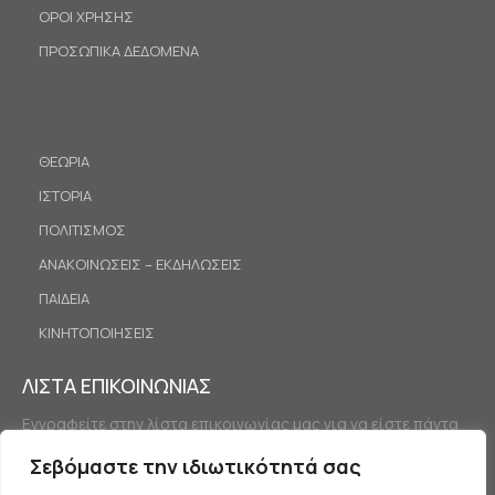
ΟΡΟΙ ΧΡΗΣΗΣ
ΠΡΟΣΩΠΙΚΑ ΔΕΔΟΜΕΝΑ
ΘΕΩΡΙΑ
ΙΣΤΟΡΙΑ
ΠΟΛΙΤΙΣΜΟΣ
ΑΝΑΚΟΙΝΩΣΕΙΣ – ΕΚΔΗΛΩΣΕΙΣ
ΠΑΙΔΕΙΑ
ΚΙΝΗΤΟΠΟΙΗΣΕΙΣ
ΛΙΣΤΑ ΕΠΙΚΟΙΝΩΝΙΑΣ
Εγγραφείτε στην λίστα επικοινωνίας μας για να είστε πάντα
ενημερωμένοι.
Σεβόμαστε την ιδιωτικότητά σας