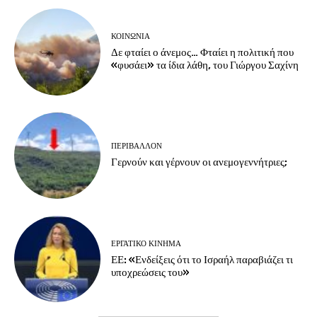
ΚΟΙΝΩΝΙΑ
Δε φταίει ο άνεμος… Φταίει η πολιτική που
«φυσάει» τα ίδια λάθη, του Γιώργου Σαχίνη
ΠΕΡΙΒΆΛΛΟΝ
Γερνούν και γέρνουν οι ανεμογεννήτριες;
ΕΡΓΑΤΙΚΟ ΚΙΝΗΜΑ
ΕΕ: «Ενδείξεις ότι το Ισραήλ παραβιάζει τι
υποχρεώσεις του»